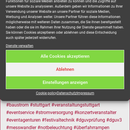
Funktionen für soziale Medien anbieten zu können und die Zugriffe auf
Purple, Simply Red oder Grace Jones, die Festival-Feeling
unsere Website zu analysieren. Außerdem geben wir Informationen zu Ihrer
Verwendung unserer Website an unsere Partner für soziale Medien,
bei der 29. Auflage der jazzopen in der
Werbung und Analysen weiter. Unsere Partner führen diese Informationen
Schwabenmetropole verbreiteten. Vom 13. bis 23. Juli
möglicherweise mit weiteren Daten zusammen, die Sie ihnen bereitgestellt
haben oder die sie im Rahmen Ihrer Nutzung der Dienste gesammelt haben.
2023 präsentierten Künstler auf acht Bühnen mit 53
Sie können Cookies akzeptieren oder ablehnen und diese Entscheidung
Konzerten die bunte Vielfalt der Musik – vom feinsten
auch später jederzeit widerrufen.
Jazz über harten Rock bis hin zu gefühlvollem Soul und
Dienste verwalten
Blues.
Alle Cookies akzeptieren
#stromistrot
#veranstaltungstechnik
#eventtechnik
Ablehnen
#stuttgartevent
#strommieten
#stuttgart
#eventvermietung
#aggregatmieten
#stromverteiler
Einstellungen anzeigen
#kabelmieten
#beleuchtungmieten
#eventstuttgart
Cookie policy
Datenschutz
Impressum
#veranstaltungen
#bühnentechnik
#meevi
#mobilerstrom
#baustrom
#stuttgart
#veranstaltungstuttgart
#eventservice
#stromversorgung
#konzertveranstalter
#eventagenturen
#festivaltechnik
#dguvprüfung
#dguv3
#messwandler
#notbeleuchtung
#überfahrrampen