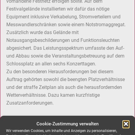
vorhandene Festnetz erfolgen sollte. Auf dem
Festivalgelände installierten wir dafür das nötige
Equipment inklusive Verkabelung, Stromverteilern und
Messwandlerschränken sowie einem Notstromaggregat.
Zusätzlich wurde das Gelände mit
Notausgangsbeschilderungen und Funktionsleuchten
abgesichert. Das Leistungsspektrum umfasste den Auf-
und Abbau sowie die Veranstaltungsbetreuung auf dem
Schlossplatz an allen sechs Konzerttagen.
Zu den besonderen Herausforderungen bei diesem
Auftrag gehörten sowohl die beengten Platzverhältnisse
und der straffe Zeitplan als auch die herausfordernden
Wetterverhältnisse. Dazu kamen kurzfristige
Zusatzanforderungen.
Die jazzopen in Stuttgart zählen zu den europäischen
Cookie-Zustimmung verwalten
Top-Festivals für Jazz & beyond. Diesen Anspruch
Wir verwenden Cookies, um Inhalte und Anzeigen zu personalisieren,
unterstrichen Stars wie die Fantastischen Vier, Deep