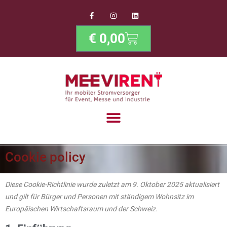
content
€
0,00
Cookie policy
Diese Cookie-Richtlinie wurde zuletzt am 9. Oktober 2025 aktualisiert
und gilt für Bürger und Personen mit ständigem Wohnsitz im
Europäischen Wirtschaftsraum und der Schweiz.