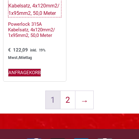
Powerlock 315A
Kabelsatz, 4x120mm2/
1x95mm2, 50,0 Meter
€
122,09
inkl. 19%
Mwst./Miettag
ANFRAGEKORB
1
2
→