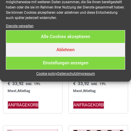
möglicherweise mit weiteren Daten zusammen, die Sie ihnen bereitgestellt
haben oder die sie im Rahmen Ihrer Nutzung der Dienste gesammelt haben.
Sie können Cookies akzeptieren oder ablehnen und diese Entscheidung
auch später jederzeit widerrufen.
Dienste verwalten
Alle Cookies akzeptieren
Ablehnen
Powerlock 315A
Powerlock 315A
Einstellungen anzeigen
Kabelsatz, 4x120mm2/
Kabelsatz, 4x120mm2/
1x95mm2, 10,0 Meter
1x95mm2, 10,0 Meter
Cookie policy
Datenschutz
Impressum
€
33,92
€
33,92
inkl. 19%
inkl. 19%
Mwst./Miettag
Mwst./Miettag
ANFRAGEKORB
ANFRAGEKORB