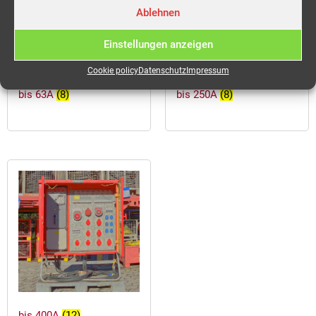
Ablehnen
Einstellungen anzeigen
Cookie policy
Datenschutz
Impressum
bis 63A
(8)
bis 250A
(8)
bis 400A
(12)