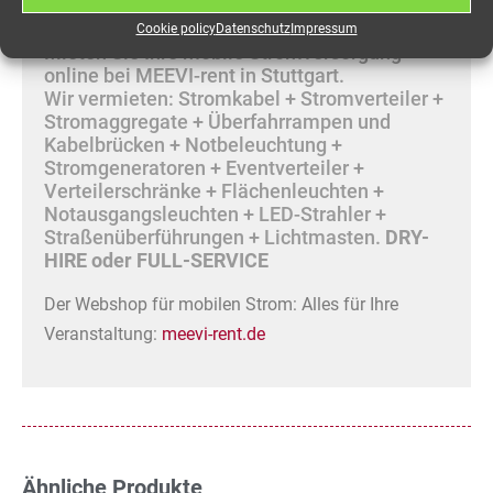
festmontiert auf 3,5t Anhänger zGG
Cookie policy
Datenschutz
Impressum
Mieten Sie Ihre mobile Stromversorgung
online bei MEEVI-rent in Stuttgart.
Wir vermieten: Stromkabel + Stromverteiler +
Stromaggregate + Überfahrrampen und
Kabelbrücken + Notbeleuchtung +
Stromgeneratoren + Eventverteiler +
Verteilerschränke + Flächenleuchten +
Notausgangsleuchten + LED-Strahler +
Straßenüberführungen + Lichtmasten.
DRY-
HIRE oder FULL-SERVICE
Der Webshop für mobilen Strom: Alles für Ihre
Veranstaltung:
meevi-rent.de
Ähnliche Produkte