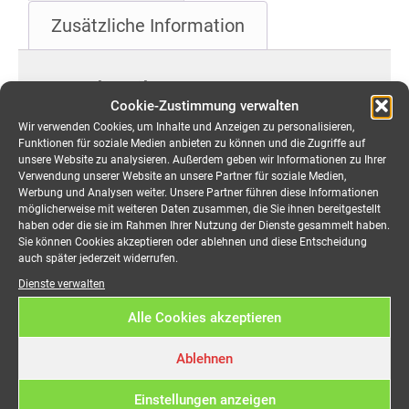
Zusätzliche Information
Beschreibung
Cookie-Zustimmung verwalten
Wir verwenden Cookies, um Inhalte und Anzeigen zu personalisieren,
Aggregat 100 kVA mieten
Funktionen für soziale Medien anbieten zu können und die Zugriffe auf
unsere Website zu analysieren. Außerdem geben wir Informationen zu Ihrer
Verwendung unserer Website an unsere Partner für soziale Medien,
Werbung und Analysen weiter. Unsere Partner führen diese Informationen
Caterpillar DE110GC auf Anhänger
möglicherweise mit weiteren Daten zusammen, die Sie ihnen bereitgestellt
haben oder die sie im Rahmen Ihrer Nutzung der Dienste gesammelt haben.
Sie können Cookies akzeptieren oder ablehnen und diese Entscheidung
88kW Leistung
auch später jederzeit widerrufen.
nicht reguliert
Dienste verwalten
Abgang CEE 125A
Alle Cookies akzeptieren
Schalldedämpft
Interner Tank: 166 Liter
Ablehnen
Verbrauch: 24,4 Liter / Stunde (Volllast)
Kraftstoff: Heizöl / Diesel
Einstellungen anzeigen