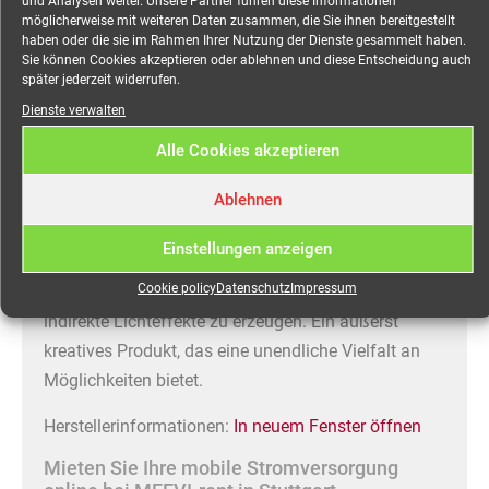
und Analysen weiter. Unsere Partner führen diese Informationen
möglicherweise mit weiteren Daten zusammen, die Sie ihnen bereitgestellt
RGBW, 180° Abstrahlwinkel,
haben oder die sie im Rahmen Ihrer Nutzung der Dienste gesammelt haben.
Sie können Cookies akzeptieren oder ablehnen und diese Entscheidung auch
IP65 mieten
später jederzeit widerrufen.
Dienste verwalten
Alle Cookies akzeptieren
Zuverlässige LED-Tube für Bühne und Event.
Ablehnen
Der AX1 ist eine leistungsstarke LED-RGBW-Tube,
mit einzeln ansteuerbaren Pixeln, der bei
Einstellungen anzeigen
Veranstaltungen und Filmen eingesetzt werden
Cookie policy
Datenschutz
Impressum
kann, um Personen und Objekte zu beleuchten oder
indirekte Lichteffekte zu erzeugen. Ein äußerst
kreatives Produkt, das eine unendliche Vielfalt an
Möglichkeiten bietet.
Herstellerinformationen:
In neuem Fenster öffnen
Mieten Sie Ihre mobile Stromversorgung