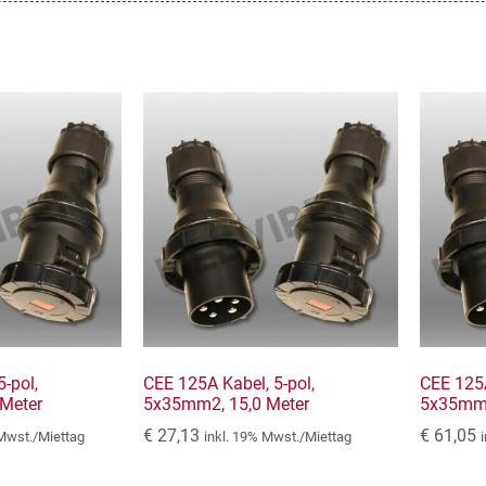
-pol,
CEE 125A Kabel, 5-pol,
CEE 125A
Meter
5x35mm2, 15,0 Meter
5x35mm2
€
27,13
€
61,05
 Mwst./Miettag
inkl. 19% Mwst./Miettag