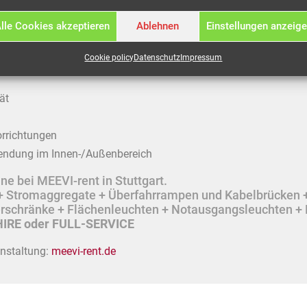
d besondere Langlebigkeit, überzeugt SiRoX® Kabel und Verlän
lle Cookies akzeptieren
Ablehnen
Einstellungen anzeig
 bei Veranstaltungen. Die SIROX® Verlängerungen wurden zur V
P 44 konzipiert.
Cookie policy
Datenschutz
Impressum
ät
orrichtungen
endung im Innen-/Außenbereich
e bei MEEVI-rent in Stuttgart.
r + Stromaggregate + Überfahrrampen und Kabelbrücken 
lerschränke + Flächenleuchten + Notausgangsleuchten + 
IRE oder FULL-SERVICE
anstaltung:
meevi-rent.de