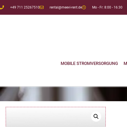
+49 711 25267510
rental@meevi-rent.de
Mo - Fr: 8:00 - 16:30
MOBILE STROMVERSORGUNG
M