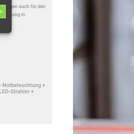
gerungen auch für den
en
erwendung in
+ Notbeleuchtung +
LED-Strahler +