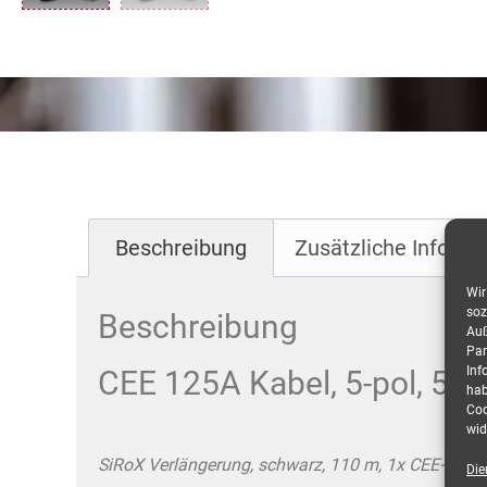
Beschreibung
Zusätzliche Informa
Wir
soz
Beschreibung
Auß
Par
Inf
CEE 125A Kabel, 5-pol, 5x
hab
Coo
wid
SiRoX Verlängerung, schwarz, 110 m, 1x CEE-Stec
Die