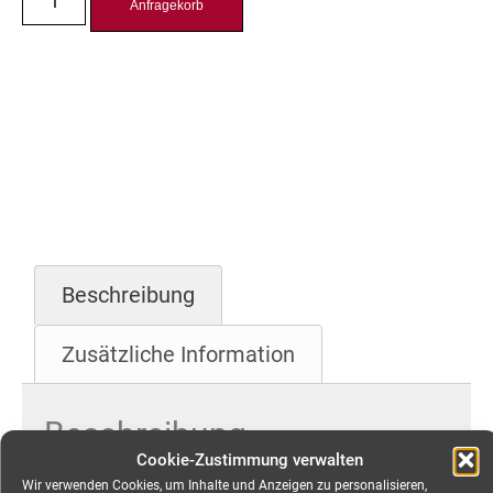
Anfragekorb
Beschreibung
Zusätzliche Information
Beschreibung
Cookie-Zustimmung verwalten
CEE 16A Kabel, 5-pol,
Wir verwenden Cookies, um Inhalte und Anzeigen zu personalisieren,