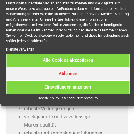
Funktionen für soziale Medien anbieten zu können und die Zugriffe auf
5×2,5mm², 25,0 Meter
unsere Website zu analysieren. Außerdem geben wir Informationen zu Ihrer
Verwendung unserer Website an unsere Partner für soziale Medien, Werbung
mieten
und Analysen weiter. Unsere Partner führen diese Informationen
möglicherweise mit weiteren Daten zusammen, die Sie ihnen bereitgestellt
haben oder die sie im Rahmen Ihrer Nutzung der Dienste gesammelt haben.
Sie können Cookies akzeptieren oder ablehnen und diese Entscheidung auch
später jederzeit widerrufen.
SiRoX Verlängerung, schwarz, 25 m, 1x CEE-Stecker
Dienste verwalten
und Kupplung, H07RN-F 5G2,5, 16 A
Alle Cookies akzeptieren
Ausgezeichnet durch hochwertige Verarbeitung und
besondere Langlebigkeit, überzeugt SiRoX® Kabel
Ablehnen
und Verlängerungen auch für den anspruchsvollen
Einstellungen anzeigen
Gebrauch auf der Baustelle oder bei
Veranstaltungen.
Cookie policy
Datenschutz
Impressum
robuste Verlängerungen
stückgeprüfte und zuverlässige
Markenqualität
robuste und kompakte Ausführungen