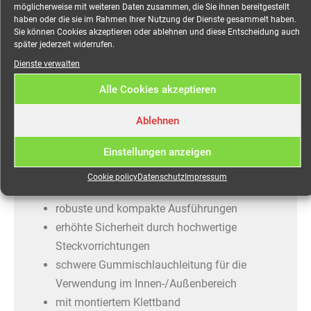
Verlängerung, schwarz, 15 m, 1x CEE-Stecker 3-pol
möglicherweise mit weiteren Daten zusammen, die Sie ihnen bereitgestellt
und Kupplung 3-pol, H07RN-F 5G2,5, 16 A
haben oder die sie im Rahmen Ihrer Nutzung der Dienste gesammelt haben.
Sie können Cookies akzeptieren oder ablehnen und diese Entscheidung auch
später jederzeit widerrufen.
Ausgezeichnet durch hochwertige Verarbeitung und
Dienste verwalten
besondere Langlebigkeit, überzeugen unsere Kabel
und Verlängerungen auch für den anspruchsvollen
Alle Cookies akzeptieren
Gebrauch auf der Baustelle oder bei
Ablehnen
Veranstaltungen.
Einstellungen anzeigen
robuste Verlängerungen
stückgeprüfte und zuverlässige
Cookie policy
Datenschutz
Impressum
Markenqualität
robuste und kompakte Ausführungen
erhöhte Sicherheit durch hochwertige
Steckvorrichtungen
schwere Gummischlauchleitung für die
Verwendung im Innen-/Außenbereich
mit montiertem Klettband