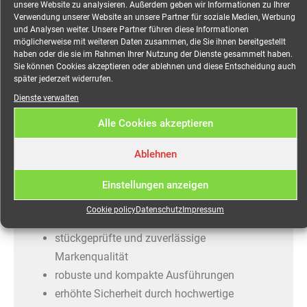
unsere Website zu analysieren. Außerdem geben wir Informationen zu Ihrer
5x6mm², 5,0 Meter mieten
Verwendung unserer Website an unsere Partner für soziale Medien, Werbung
und Analysen weiter. Unsere Partner führen diese Informationen
möglicherweise mit weiteren Daten zusammen, die Sie ihnen bereitgestellt
haben oder die sie im Rahmen Ihrer Nutzung der Dienste gesammelt haben.
Sie können Cookies akzeptieren oder ablehnen und diese Entscheidung auch
SiRoX Verlängerung, schwarz, 5 m, 1x CEE-Stecker
später jederzeit widerrufen.
und Kupplung, H07RN-F 5G6, 32 A
Dienste verwalten
Ausgezeichnet durch hochwertige Verarbeitung und
Alle Cookies akzeptieren
besondere Langlebigkeit, überzeugt SiRoX® Kabel
Ablehnen
und Verlängerungen auch für den anspruchsvollen
Gebrauch auf der Baustelle oder bei
Einstellungen anzeigen
Veranstaltungen.
Cookie policy
Datenschutz
Impressum
robuste Verlängerungen
stückgeprüfte und zuverlässige
Markenqualität
robuste und kompakte Ausführungen
erhöhte Sicherheit durch hochwertige