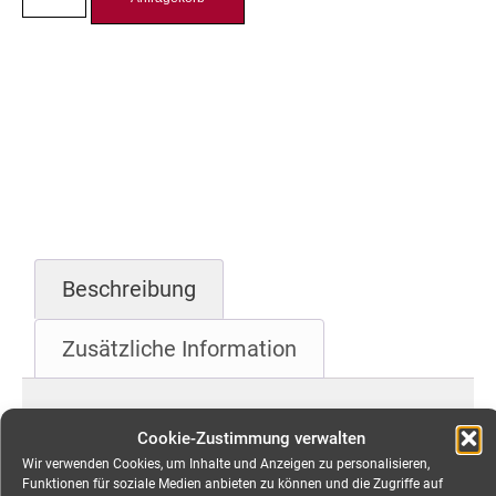
Beschreibung
Zusätzliche Information
Beschreibung
Cookie-Zustimmung verwalten
Wir verwenden Cookies, um Inhalte und Anzeigen zu personalisieren,
CEE 32A Kabel, 5-pol,
Funktionen für soziale Medien anbieten zu können und die Zugriffe auf