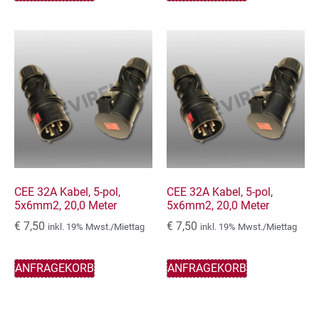
CEE 32A Kabel, 5-pol,
CEE 32A Kabel, 5-pol,
5x6mm2, 20,0 Meter
5x6mm2, 20,0 Meter
€
7,50
€
7,50
inkl. 19% Mwst./Miettag
inkl. 19% Mwst./Miettag
ANFRAGEKORB
ANFRAGEKORB