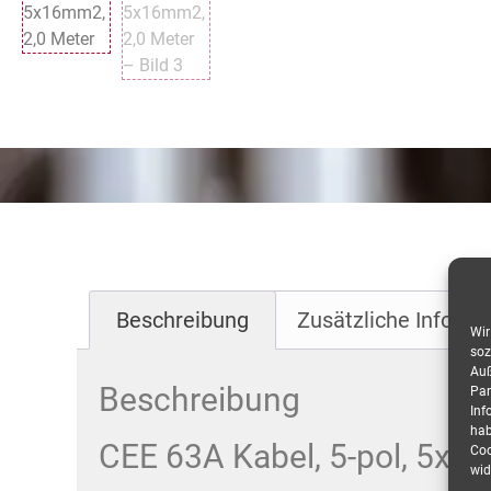
Beschreibung
Zusätzliche Informa
Wir
soz
Auß
Beschreibung
Par
Inf
hab
CEE 63A Kabel, 5-pol, 5x1
Coo
wid