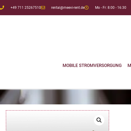
+49 711 25267510
rental@meevi-rent.de
Mo - Fr: 8:00 - 16:30
MOBILE STROMVERSORGUNG
M