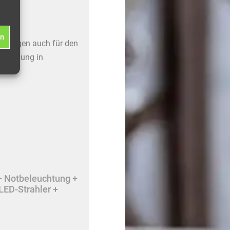
en
gerungen auch für den
erwendung in
+ Notbeleuchtung +
LED-Strahler +