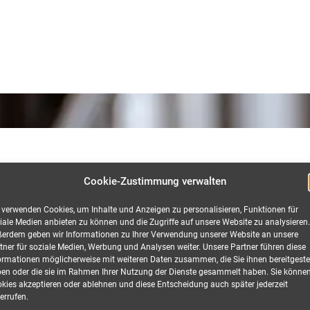
Cookie-Zustimmung verwalten
tion
 verwenden Cookies, um Inhalte und Anzeigen zu personalisieren, Funktionen für
iale Medien anbieten zu können und die Zugriffe auf unsere Website zu analysieren.
erdem geben wir Informationen zu Ihrer Verwendung unserer Website an unsere
tner für soziale Medien, Werbung und Analysen weiter. Unsere Partner führen diese
ormationen möglicherweise mit weiteren Daten zusammen, die Sie ihnen bereitgestel
en oder die sie im Rahmen Ihrer Nutzung der Dienste gesammelt haben. Sie könne
6mm², 2,0 Meter mieten
kies akzeptieren oder ablehnen und diese Entscheidung auch später jederzeit
errufen.