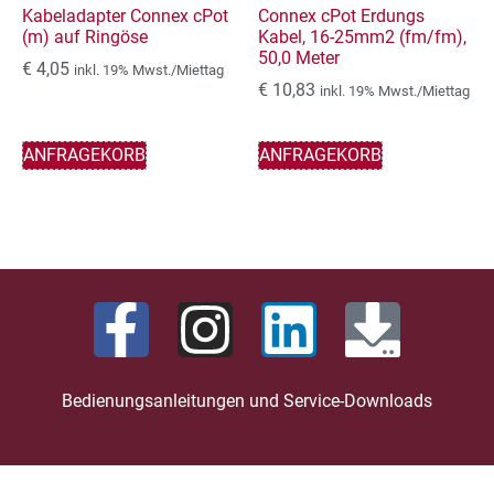
Kabeladapter Connex cPot
Connex cPot Erdungs
(m) auf Ringöse
Kabel, 16-25mm2 (fm/fm),
50,0 Meter
€
4,05
inkl. 19% Mwst./Miettag
€
10,83
inkl. 19% Mwst./Miettag
ANFRAGEKORB
ANFRAGEKORB
Bedienungsanleitungen und Service-Downloads