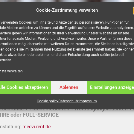
Cookie-Zustimmung verwalten
 verwenden Cookies, um Inhalte und Anzeigen zu personalisieren, Funktionen für
iale Medien anbieten zu können und die Zugriffe auf unsere Website zu analysieren.
erdem geben wir Informationen zu Ihrer Verwendung unserer Website an unsere
tner für soziale Medien, Werbung und Analysen weiter. Unsere Partner führen diese
tion
ormationen möglicherweise mit weiteren Daten zusammen, die Sie ihnen bereitgestel
en oder die sie im Rahmen Ihrer Nutzung der Dienste gesammelt haben. Sie könne
kies akzeptieren oder ablehnen und diese Entscheidung auch später jederzeit
errufen.
nste verwalten
mit Bajonett (fm) mieten
lle Cookies akzeptieren
Ablehnen
Einstellungen anzeig
e bei MEEVI-rent in Stuttgart.
Cookie policy
Datenschutz
Impressum
r + Stromaggregate + Überfahrrampen und Kabelbrücken 
lerschränke + Flächenleuchten + Notausgangsleuchten + 
IRE oder FULL-SERVICE
anstaltung:
meevi-rent.de