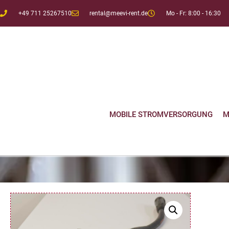
+49 711 25267510
rental@meevi-rent.de
Mo - Fr: 8:00 - 16:30
MOBILE STROMVERSORGUNG
M