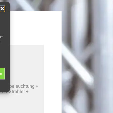
lt
n
en
+ Notbeleuchtung +
LED-Strahler +