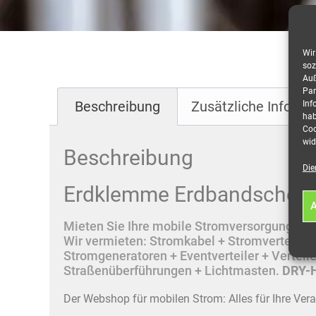
Wir
soz
Auß
Par
Beschreibung
Zusätzliche Informa
Inf
hab
Coo
wid
Beschreibung
Die
Erdklemme Erdbandschelle 
A
Mieten Sie Ihre mobile Stromversorgung onlin
Wir vermieten: Stromkabel + Stromverteile
Stromgeneratoren + Eventverteiler + Vertei
Straßenüberführungen + Lichtmasten.
DRY-H
Der Webshop für mobilen Strom: Alles für Ihre Ver