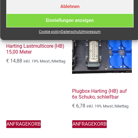
Ablehnen
Ähnliche Produkte
Einstellungen anzeigen
Cookie policy
Datenschutz
Impressum
Harting Lastmulticore (HB)
15,00 Meter
€
14,88
inkl. 19% Mwst./Miettag
Plugbox Harting (HB) auf
6x Schuko, schleifbar
€
6,78
inkl. 19% Mwst./Miettag
ANFRAGEKORB
ANFRAGEKORB