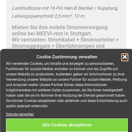
Lastmulticore mit 16-Pin Han-B Stecker / Kupplung,
Leitungsquerschnitt 2,5 mm², 10 m
Mieten Sie Ihre mobile Stromversorgung
online bei MEEVI-rent in Stuttgart.
Wir vermieten: Stromkabel + Stromverteiler +
Stromaggregate + Überfahrrampen und
Kabelbrücken + Notbeleuchtung +
Cookie-Zustimmung verwalten
Stromgeneratoren + Eventverteiler +
Verteilerschränke + Flächenleuchten +
Wir verwenden Cookies, um Inhalte und Anzeigen zu personalisieren,
Funktionen für soziale Medien anbieten zu können und die Zugriffe auf
Notausgangsleuchten + LED-Strahler +
unsere Website zu analysieren. Außerdem geben wir Informationen zu Ihrer
Straßenüberführungen + Lichtmasten.
DRY-
Verwendung unserer Website an unsere Partner für soziale Medien, Werbung
HIRE oder FULL-SERVICE
und Analysen weiter. Unsere Partner führen diese Informationen
möglicherweise mit weiteren Daten zusammen, die Sie ihnen bereitgestellt
Der Webshop für mobilen Strom: Alles für Ihre
haben oder die sie im Rahmen Ihrer Nutzung der Dienste gesammelt haben.
Sie können Cookies akzeptieren oder ablehnen und diese Entscheidung auch
Veranstaltung:
meevi-rent.de
später jederzeit widerrufen.
Dienste verwalten
Alle Cookies akzeptieren