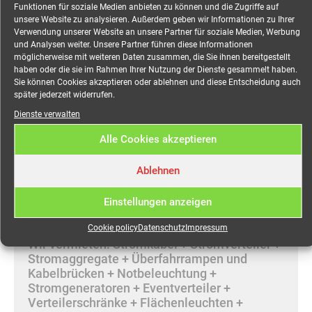
Beschreibung
Funktionen für soziale Medien anbieten zu können und die Zugriffe auf
unsere Website zu analysieren. Außerdem geben wir Informationen zu Ihrer
Verwendung unserer Website an unsere Partner für soziale Medien, Werbung
Zusätzliche Information
und Analysen weiter. Unsere Partner führen diese Informationen
möglicherweise mit weiteren Daten zusammen, die Sie ihnen bereitgestellt
haben oder die sie im Rahmen Ihrer Nutzung der Dienste gesammelt haben.
Sie können Cookies akzeptieren oder ablehnen und diese Entscheidung auch
Beschreibung
später jederzeit widerrufen.
Dienste verwalten
Kabeladapter CEE 125A
Alle Cookies akzeptieren
(m) auf Aderendhülse
Ablehnen
mieten
Einstellungen anzeigen
Mieten Sie Ihre mobile Stromversorgung
online bei MEEVI-rent in Stuttgart.
Cookie policy
Datenschutz
Impressum
Wir vermieten: Stromkabel + Stromverteiler +
Stromaggregate + Überfahrrampen und
Kabelbrücken + Notbeleuchtung +
Stromgeneratoren + Eventverteiler +
Verteilerschränke + Flächenleuchten +