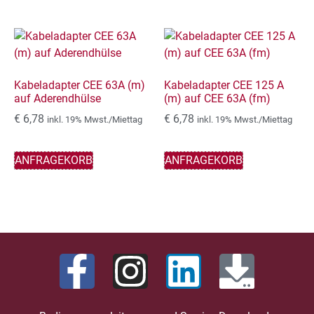
Kabeladapter CEE 63A (m)
Kabeladapter CEE 125 A
auf Aderendhülse
(m) auf CEE 63A (fm)
€
6,78
€
6,78
inkl. 19% Mwst./Miettag
inkl. 19% Mwst./Miettag
ANFRAGEKORB
ANFRAGEKORB