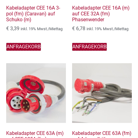
Kabeladapter CEE 16A 3-
Kabeladapter CEE 16A (m)
pol (fm) (Caravan) auf
auf CEE 32A (fm)
Schuko (m)
Phasenwender
€
3,39
€
6,78
inkl. 19% Mwst./Miettag
inkl. 19% Mwst./Miettag
ANFRAGEKORB
ANFRAGEKORB
Kabeladapter CEE 63A (m)
Kabeladapter CEE 63A (fm)