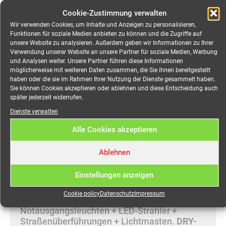
Beschreibung
Cookie-Zustimmung verwalten
Wir verwenden Cookies, um Inhalte und Anzeigen zu personalisieren,
Zusätzliche Information
Funktionen für soziale Medien anbieten zu können und die Zugriffe auf
unsere Website zu analysieren. Außerdem geben wir Informationen zu Ihrer
Verwendung unserer Website an unsere Partner für soziale Medien, Werbung
und Analysen weiter. Unsere Partner führen diese Informationen
Beschreibung
möglicherweise mit weiteren Daten zusammen, die Sie ihnen bereitgestellt
haben oder die sie im Rahmen Ihrer Nutzung der Dienste gesammelt haben.
Sie können Cookies akzeptieren oder ablehnen und diese Entscheidung auch
Kabeladapter CEE 32A (m)
später jederzeit widerrufen.
auf CEE 63A (fm) mieten
Dienste verwalten
Alle Cookies akzeptieren
Mieten Sie Ihre mobile Stromversorgung
online bei MEEVI-rent in Stuttgart.
Ablehnen
Wir vermieten: Stromkabel + Stromverteiler +
Stromaggregate + Überfahrrampen und
Einstellungen anzeigen
Kabelbrücken + Notbeleuchtung +
Stromgeneratoren + Eventverteiler +
Cookie policy
Datenschutz
Impressum
Verteilerschränke + Flächenleuchten +
Notausgangsleuchten + LED-Strahler +
Straßenüberführungen + Lichtmasten.
DRY-