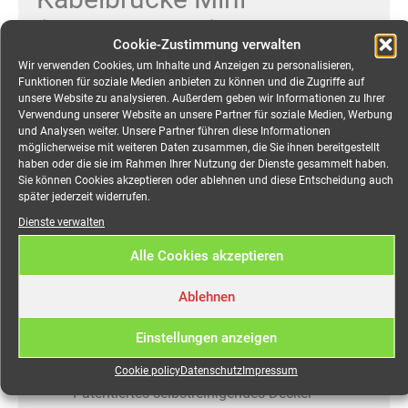
(schwarz/gelb), 3 Kanäle
Cookie-Zustimmung verwalten
mieten
Wir verwenden Cookies, um Inhalte und Anzeigen zu personalisieren,
Funktionen für soziale Medien anbieten zu können und die Zugriffe auf
unsere Website zu analysieren. Außerdem geben wir Informationen zu Ihrer
Verwendung unserer Website an unsere Partner für soziale Medien, Werbung
Kabelbrücke 3 Kanäle
und Analysen weiter. Unsere Partner führen diese Informationen
möglicherweise mit weiteren Daten zusammen, die Sie ihnen bereitgestellt
haben oder die sie im Rahmen Ihrer Nutzung der Dienste gesammelt haben.
Defender MINI Kabelbrücke 3 Kanäle
Sie können Cookies akzeptieren oder ablehnen und diese Entscheidung auch
später jederzeit widerrufen.
Herstellerinformationen:
In neuem Fenster öffnen
Dienste verwalten
Kompakte rutschfeste Kabelbrücke aus
Alle Cookies akzeptieren
schwarzem, recyclebarem Polyurethan
Gelber Polyurethan-Deckel mit hoher
Ablehnen
Warnwirkung und sicherer Verriegelung (auch
Einstellungen anzeigen
mit schwarzem Deckel erhältlich, Art. Nr.
85200BLK)
Cookie policy
Datenschutz
Impressum
Patentiertes selbstreinigendes Deckel-