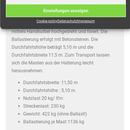
oder Versorgungsleitungen sicher über die Straße.
Zum Aufbau werden nur 2 Personen benötigt. Das
Einstellungen anzeigen
Kabel wird auf einer Höhe von 1,20 m auf den
Cookie policy
Datenschutz
Impressum
Gitterträger und die Kabelführung gelegt und dann
mittels Handkurbel hochgedreht und fixiert. Die
Ballastierung erfolgt mit Betonsteinen. Die
Durchfahrtshöhe beträgt 5,10 m und die
Durchfahrtsbreite 11,5 m. Zum Transport lassen
sich die Masten aus der Halterung leicht
herausnehmen.
Durchfahrtsbreite: 11,50 m
Durchfahrtshöhe : 5,10 m
Nutzlast 20 kg/ lfm
Streckenlast: 230 kg
Gewicht: 422 kg (ohne Ballast!)
Ballastierung je Mast 1136 kg