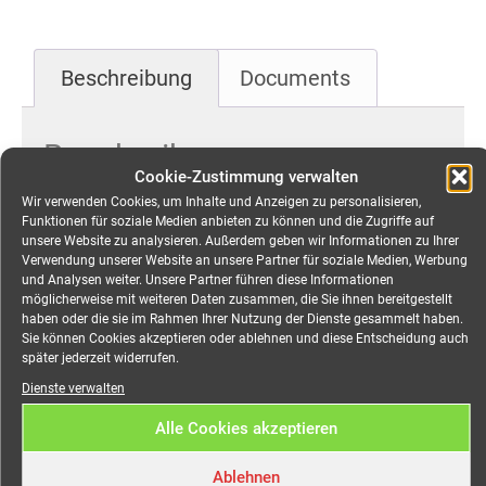
Beschreibung
Documents
Beschreibung
Cookie-Zustimmung verwalten
Wir verwenden Cookies, um Inhalte und Anzeigen zu personalisieren,
Kabelbrücke
Funktionen für soziale Medien anbieten zu können und die Zugriffe auf
unsere Website zu analysieren. Außerdem geben wir Informationen zu Ihrer
Strassenüberführung Breite
Verwendung unserer Website an unsere Partner für soziale Medien, Werbung
und Analysen weiter. Unsere Partner führen diese Informationen
max. 11,50 Meter -SET-
möglicherweise mit weiteren Daten zusammen, die Sie ihnen bereitgestellt
haben oder die sie im Rahmen Ihrer Nutzung der Dienste gesammelt haben.
mieten
Sie können Cookies akzeptieren oder ablehnen und diese Entscheidung auch
später jederzeit widerrufen.
Dienste verwalten
Müba KB11,5 Kabelbrücke
Alle Cookies akzeptieren
Mit der Müba-Kabelbrücke führen Sie Ihre Kabel
Ablehnen