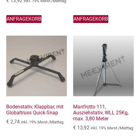
€
13,92
inkl. 19% Mwst./Miettag
ANFRAGEKORB
ANFRAGEKORB
Bodenstativ, Klappbar, mit
Manfrotto 111,
Globaltruss Quick-Snap
Ausziehstativ, WLL 25Kg,
max. 3,80 Meter
€
2,74
inkl. 19% Mwst./Miettag
€
13,92
inkl. 19% Mwst./Miettag