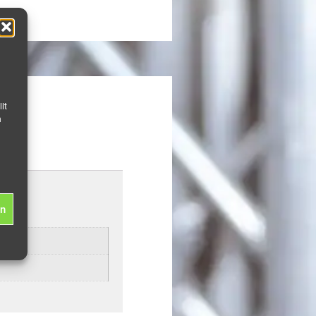
lt
n
en