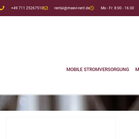
+49 711 25267510
rental@meevi-rent.de
Mo - Fr: 8:00 - 16:30
MOBILE STROMVERSORGUNG
M