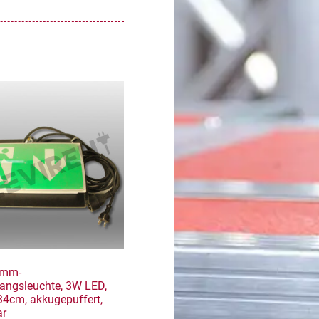
amm-
angsleuchte, 3W LED,
4cm, akkugepuffert,
ar