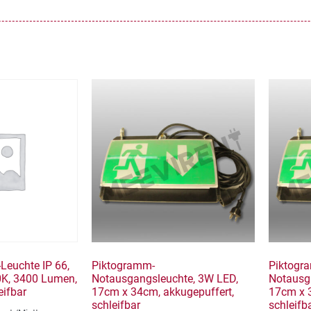
Leuchte IP 66,
Piktogramm-
Piktogr
K, 3400 Lumen,
Notausgangsleuchte, 3W LED,
Notausg
eifbar
17cm x 34cm, akkugepuffert,
17cm x 3
schleifbar
schleifb