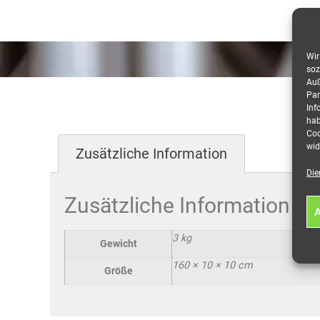
Wir
soz
Auß
Par
Inf
hab
Coo
wid
Zusätzliche Information
Die
Zusätzliche Information
A
3 kg
Gewicht
160 × 10 × 10 cm
Größe