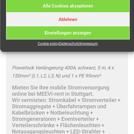
Beschreibung
Alle Cookies akzeptieren
Ablehnen
Powerlock 400A Kabelsatz,
4x150mm²/ 1x95mm², 5,0
Einstellungen anzeigen
Meter mieten
Cookie policy
Datenschutz
Impressum
Powerlock Verlängerung 400A, schwarz, 5 m, 4 x
150mm² (L1, L2, L3, N) und 1 x PE 95mm²
Mieten Sie Ihre mobile Stromversorgung
online bei MEEVI-rent in Stuttgart.
Wir vermieten: Stromkabel + Stromverteiler +
Stromaggregate + Überfahrrampen und
Kabelbrücken + Notbeleuchtung +
Stromgeneratoren + Eventverteiler +
Verteilerschränke + Flächenleuchten +
Notausgangsleuchten + LED-Strahler +