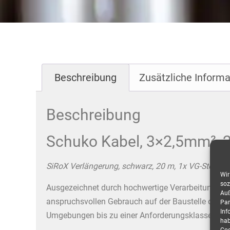
Beschreibung
Zusätzliche Informa
Beschreibung
Schuko Kabel, 3×2,5mm², 2
SiRoX Verlängerung, schwarz, 20 m, 1x VG-Stecker
Wir
soz
Ausgezeichnet durch hochwertige Verarbeitung un
Auß
anspruchsvollen Gebrauch auf der Baustelle oder
Par
Inf
Umgebungen bis zu einer Anforderungsklasse von I
hab
Coo