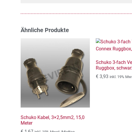
Ähnliche Produkte
Schuko 3-fach Ver
Ruggbox, schwar
€
3,93
inkl. 19% Mw
Schuko Kabel, 3×2,5mm2, 15,0
Meter
€
1,67
inkl. 19% Mwst./Miettag