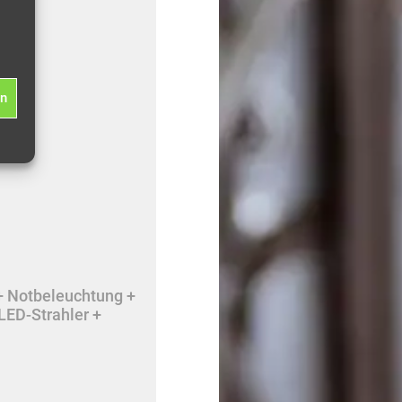
en
+ Notbeleuchtung +
LED-Strahler +