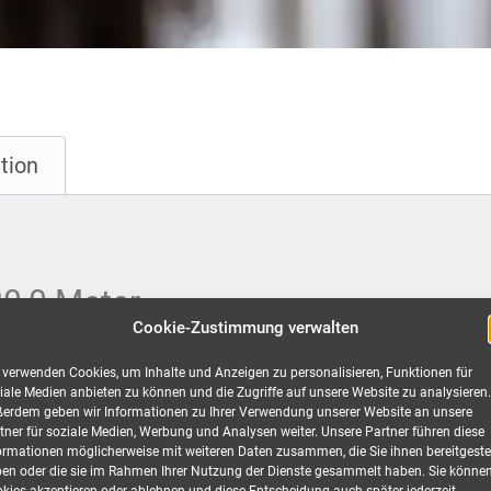
tion
0,0 Meter
Cookie-Zustimmung verwalten
 und Kupplung mit Federklappdeckel, H07RN-F 3G 2,5
 verwenden Cookies, um Inhalte und Anzeigen zu personalisieren, Funktionen für
iale Medien anbieten zu können und die Zugriffe auf unsere Website zu analysieren.
d besondere Langlebigkeit, überzeugt SiRoX® Kabel und Verlän
erdem geben wir Informationen zu Ihrer Verwendung unserer Website an unsere
 bei Veranstaltungen. Die SIROX® Verlängerungen wurden zur V
tner für soziale Medien, Werbung und Analysen weiter. Unsere Partner führen diese
ormationen möglicherweise mit weiteren Daten zusammen, die Sie ihnen bereitgestel
P 44 konzipiert.
en oder die sie im Rahmen Ihrer Nutzung der Dienste gesammelt haben. Sie könne
kies akzeptieren oder ablehnen und diese Entscheidung auch später jederzeit