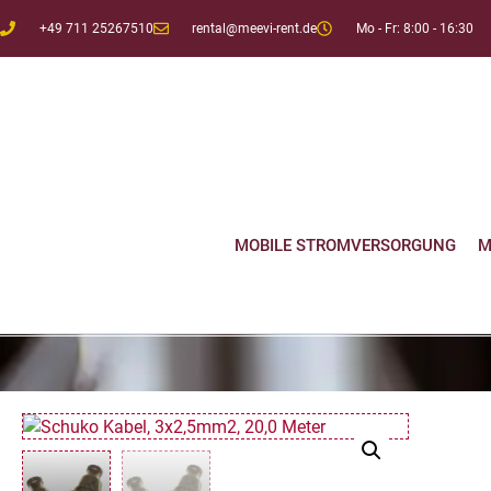
+49 711 25267510
rental@meevi-rent.de
Mo - Fr: 8:00 - 16:30
MOBILE STROMVERSORGUNG
M