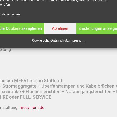
errufen.
nste verwalten
ät
lle Cookies akzeptieren
Ablehnen
Einstellungen anzeig
orrichtungen
Cookie policy
Datenschutz
Impressum
er-Klappdeckel
eitung
e bei MEEVI-rent in Stuttgart.
r + Stromaggregate + Überfahrrampen und Kabelbrücken 
lerschränke + Flächenleuchten + Notausgangsleuchten + 
IRE oder FULL-SERVICE
anstaltung:
meevi-rent.de