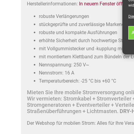
Herstellerinformationen:
In neuem Fenster öffnen
wid
robuste Verlängerungen
Die
stückgeprüfte und zuverlässige Markenqualit
robuste und kompakte Ausführungen
A
erhöhte Sicherheit durch hochwertige Steckv
mit Vollgummistecker und -kupplung mit Fed
mit montiertem Klettband zum Bündeln der L
Nennspannung: 250 V~
Nennstrom: 16 A
Temperaturbereich: -25 °C bis +60 °C
Mieten Sie Ihre mobile Stromversorgung onlin
Wir vermieten: Stromkabel + Stromverteile
Stromgeneratoren + Eventverteiler + Vertei
Straßenüberführungen + Lichtmasten.
DRY-H
Der Webshop für mobilen Strom: Alles für Ihre Ver