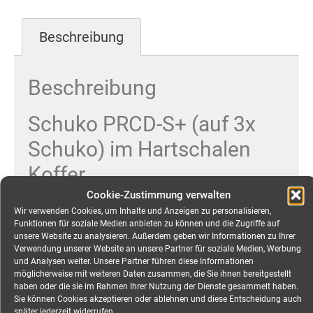
Beschreibung
Beschreibung
Schuko PRCD-S+ (auf 3x
Schuko) im Hartschalen
Koffer
Cookie-Zustimmung verwalten
PRCD-S+ inline 16A 230V 30mA IP55
Wir verwenden Cookies, um Inhalte und Anzeigen zu personalisieren,
Funktionen für soziale Medien anbieten zu können und die Zugriffe auf
Mobiler Personenschutz vor Elektrounfällen auf
unsere Website zu analysieren. Außerdem geben wir Informationen zu Ihrer
Verwendung unserer Website an unsere Partner für soziale Medien, Werbung
Bau- und Montagestellen. Das entscheidende PLUS
und Analysen weiter. Unsere Partner führen diese Informationen
an Sicherheit!
möglicherweise mit weiteren Daten zusammen, die Sie ihnen bereitgestellt
haben oder die sie im Rahmen Ihrer Nutzung der Dienste gesammelt haben.
Sie können Cookies akzeptieren oder ablehnen und diese Entscheidung auch
Herstellerinformationen:
In neuem Fenster öffnen
später jederzeit widerrufen.