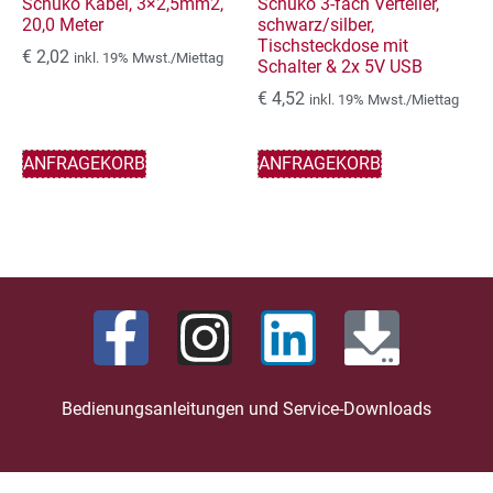
Schuko Kabel, 3×2,5mm2,
Schuko 3-fach Verteiler,
20,0 Meter
schwarz/silber,
Tischsteckdose mit
€
2,02
inkl. 19% Mwst./Miettag
Schalter & 2x 5V USB
€
4,52
inkl. 19% Mwst./Miettag
ANFRAGEKORB
ANFRAGEKORB
Bedienungsanleitungen und Service-Downloads