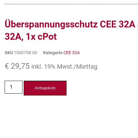
Überspannungsschutz CEE 32A 
32A, 1x cPot
SKU
1000798.00
Kategorie
CEE 32A
€
29,75
inkl. 19% Mwst./Miettag
Anfragekorb