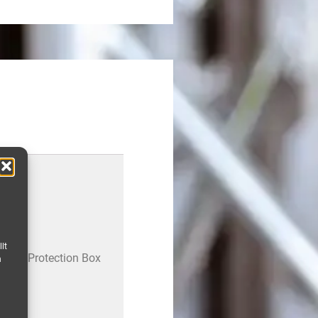
ten
lt
 Surge Protection Box
n