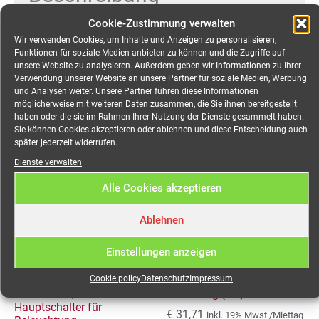
Cookie-Zustimmung verwalten
Wir verwenden Cookies, um Inhalte und Anzeigen zu personalisieren,
Funktionen für soziale Medien anbieten zu können und die Zugriffe auf
unsere Website zu analysieren. Außerdem geben wir Informationen zu Ihrer
Verwendung unserer Website an unsere Partner für soziale Medien, Werbung
und Analysen weiter. Unsere Partner führen diese Informationen
Ähnliche Produkte
möglicherweise mit weiteren Daten zusammen, die Sie ihnen bereitgestellt
haben oder die sie im Rahmen Ihrer Nutzung der Dienste gesammelt haben.
Sie können Cookies akzeptieren oder ablehnen und diese Entscheidung auch
später jederzeit widerrufen.
Dienste verwalten
Alle Cookies akzeptieren
Ablehnen
Einstellungen anzeigen
Cookie policy
Datenschutz
Impressum
Verteiler 19″ CEE 32A auf
Verteiler 19″ CEE 32A auf
2x CEE 16A, 3x Schuko mit
2x Harting (HB)
Hauptschalter für
€
31,71
inkl. 19% Mwst./Miettag