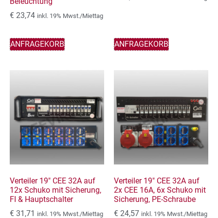
Beleuchtung
€
23,74
inkl. 19% Mwst./Miettag
ANFRAGEKORB
ANFRAGEKORB
Verteiler 19″ CEE 32A auf
Verteiler 19″ CEE 32A auf
12x Schuko mit Sicherung,
2x CEE 16A, 6x Schuko mit
FI & Hauptschalter
Sicherung, PE-Schraube
€
31,71
€
24,57
inkl. 19% Mwst./Miettag
inkl. 19% Mwst./Miettag