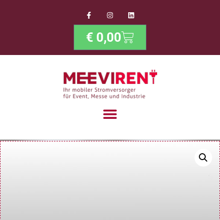
€
0,00