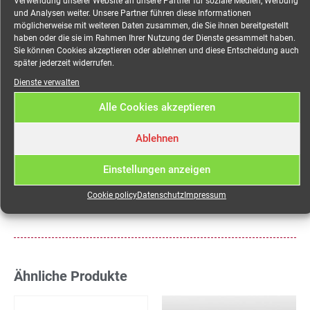
Verwendung unserer Website an unsere Partner für soziale Medien, Werbung
Mieten Sie Ihre mobile Stromversorgung
und Analysen weiter. Unsere Partner führen diese Informationen
online bei MEEVI-rent in Stuttgart.
möglicherweise mit weiteren Daten zusammen, die Sie ihnen bereitgestellt
Wir vermieten: Stromkabel + Stromverteiler +
haben oder die sie im Rahmen Ihrer Nutzung der Dienste gesammelt haben.
Stromaggregate + Überfahrrampen und
Sie können Cookies akzeptieren oder ablehnen und diese Entscheidung auch
Kabelbrücken + Notbeleuchtung +
später jederzeit widerrufen.
Stromgeneratoren + Eventverteiler +
Dienste verwalten
Verteilerschränke + Flächenleuchten +
Notausgangsleuchten + LED-Strahler +
Alle Cookies akzeptieren
Straßenüberführungen + Lichtmasten.
DRY-
HIRE oder FULL-SERVICE
Ablehnen
Der Webshop für mobilen Strom: Alles für Ihre
Einstellungen anzeigen
Veranstaltung:
meevi-rent.de
Cookie policy
Datenschutz
Impressum
Ähnliche Produkte