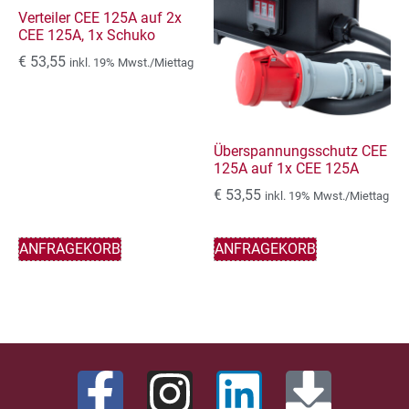
Verteiler CEE 125A auf 2x
CEE 125A, 1x Schuko
€
53,55
inkl. 19% Mwst./Miettag
Überspannungsschutz CEE
125A auf 1x CEE 125A
€
53,55
inkl. 19% Mwst./Miettag
ANFRAGEKORB
ANFRAGEKORB