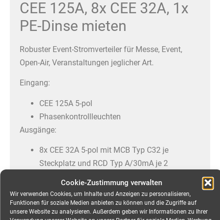
CEE 125A, 8x CEE 32A, 1x
PE-Dinse mieten
Robuster Event-Stromverteiler für Messe, Event,
Open-Air, Veranstaltungen jeglicher Art.
Eingang:
CEE 125A 5-pol
Phasenkontrollleuchten
Ausgänge:
8x CEE 32A 5-pol mit MCB Typ C32 je
Steckplatz und RCD Typ A/30mA je 2
Steckplätze
Cookie-Zustimmung verwalten
1x CEE 125A 5-pol parallel zu Eingang
Wir verwenden Cookies, um Inhalte und Anzeigen zu personalisieren,
1x PE-Dinse
Funktionen für soziale Medien anbieten zu können und die Zugriffe auf
unsere Website zu analysieren. Außerdem geben wir Informationen zu Ihrer