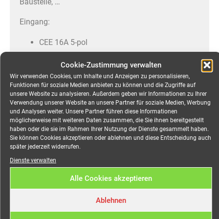
Baustelle, …
Eingang:
CEE 16A 5-pol
Ausgang:
Cookie-Zustimmung verwalten
3x CEE 16A 5-pol parallel zu Eingang
Wir verwenden Cookies, um Inhalte und Anzeigen zu personalisieren,
Funktionen für soziale Medien anbieten zu können und die Zugriffe auf
Mieten Sie Ihre mobile Stromversorgung
unsere Website zu analysieren. Außerdem geben wir Informationen zu Ihrer
Verwendung unserer Website an unsere Partner für soziale Medien, Werbung
online bei MEEVI-rent in Stuttgart.
und Analysen weiter. Unsere Partner führen diese Informationen
Wir vermieten: Stromkabel + Stromverteiler +
möglicherweise mit weiteren Daten zusammen, die Sie ihnen bereitgestellt
Stromaggregate + Überfahrrampen und
haben oder die sie im Rahmen Ihrer Nutzung der Dienste gesammelt haben.
Kabelbrücken + Notbeleuchtung +
Sie können Cookies akzeptieren oder ablehnen und diese Entscheidung auch
Stromgeneratoren + Eventverteiler +
später jederzeit widerrufen.
Verteilerschränke + Flächenleuchten +
Dienste verwalten
Notausgangsleuchten + LED-Strahler +
Straßenüberführungen + Lichtmasten.
DRY-
Alle Cookies akzeptieren
HIRE oder FULL-SERVICE
Ablehnen
Der Webshop für mobilen Strom: Alles für Ihre