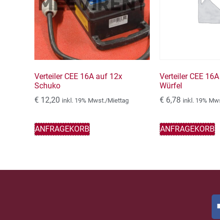
Verteiler CEE 16A auf 12x
Verteiler CEE 16A
Schuko
Würfel
€
12,20
€
6,78
inkl. 19% Mwst./Miettag
inkl. 19% Mw
ANFRAGEKORB
ANFRAGEKORB