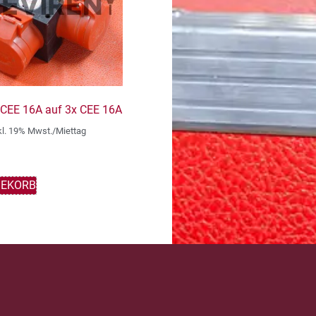
r CEE 16A auf 3x CEE 16A
kl. 19% Mwst./Miettag
GEKORB