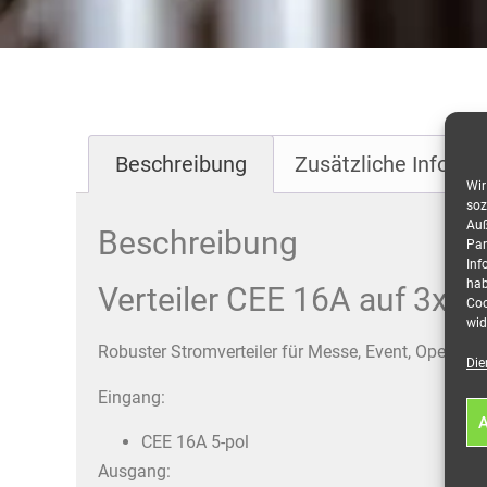
Beschreibung
Zusätzliche Informa
Wir
soz
Auß
Beschreibung
Par
Inf
hab
Verteiler CEE 16A auf 3x S
Coo
wid
Robuster Stromverteiler für Messe, Event, Open-Air,
Die
Eingang:
A
CEE 16A 5-pol
Ausgang: