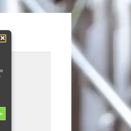
lt
n
en