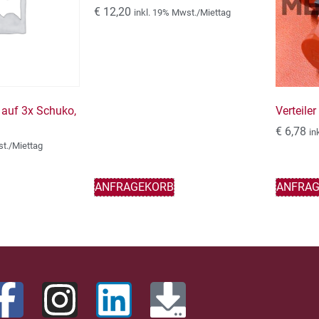
€
12,20
inkl. 19% Mwst./Miettag
 auf 3x Schuko,
Verteile
€
6,78
in
st./Miettag
ANFRAGEKORB
ANFRA