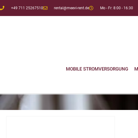
+49 711 25267510
rental@meevi-rent.de
Mo - Fr: 8:00 - 16:30
MOBILE STROMVERSORGUNG
M