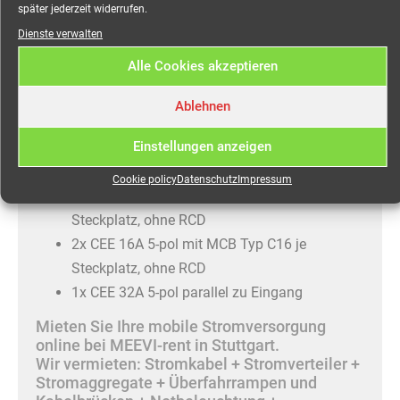
später jederzeit widerrufen.
Dienste verwalten
Robuster Event-Stromverteiler für Messe, Event,
Open-Air, Veranstaltungen jeglicher Art.
Alle Cookies akzeptieren
Eingang:
Ablehnen
CEE 32A 5-pol
Einstellungen anzeigen
Ausgänge:
Cookie policy
Datenschutz
Impressum
6x Schuko 16A mit MCB Typ C16 je
Steckplatz, ohne RCD
2x CEE 16A 5-pol mit MCB Typ C16 je
Steckplatz, ohne RCD
1x CEE 32A 5-pol parallel zu Eingang
Mieten Sie Ihre mobile Stromversorgung
online bei MEEVI-rent in Stuttgart.
Wir vermieten: Stromkabel + Stromverteiler +
Stromaggregate + Überfahrrampen und