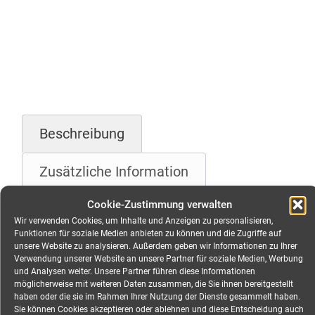
Beschreibung
Zusätzliche Information
Cookie-Zustimmung verwalten
Beschreibung
Wir verwenden Cookies, um Inhalte und Anzeigen zu personalisieren,
Funktionen für soziale Medien anbieten zu können und die Zugriffe auf
unsere Website zu analysieren. Außerdem geben wir Informationen zu Ihrer
Verteiler CEE 32A auf 1x
Verwendung unserer Website an unsere Partner für soziale Medien, Werbung
und Analysen weiter. Unsere Partner führen diese Informationen
CEE 32A, 2x CEE 16A, 6x
möglicherweise mit weiteren Daten zusammen, die Sie ihnen bereitgestellt
haben oder die sie im Rahmen Ihrer Nutzung der Dienste gesammelt haben.
Schuko mieten
Sie können Cookies akzeptieren oder ablehnen und diese Entscheidung auch