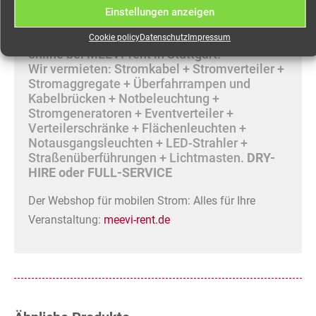
Einstellungen anzeigen
4x CEE 32A 5-pol parallel zu Eingang
Mieten Sie Ihre mobile Stromversorgung
Cookie policy
Datenschutz
Impressum
online bei MEEVI-rent in Stuttgart.
Wir vermieten: Stromkabel + Stromverteiler +
Stromaggregate + Überfahrrampen und
Kabelbrücken + Notbeleuchtung +
Stromgeneratoren + Eventverteiler +
Verteilerschränke + Flächenleuchten +
Notausgangsleuchten + LED-Strahler +
Straßenüberführungen + Lichtmasten.
DRY-
HIRE oder FULL-SERVICE
Der Webshop für mobilen Strom: Alles für Ihre
Veranstaltung:
meevi-rent.de