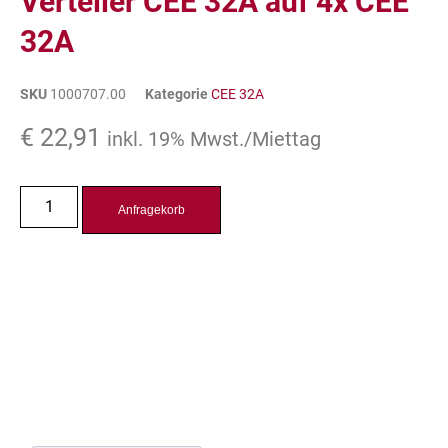
Verteiler CEE 32A auf 4x CEE
32A
SKU
1000707.00
Kategorie
CEE 32A
€
22,91
inkl. 19% Mwst./Miettag
Anfragekorb