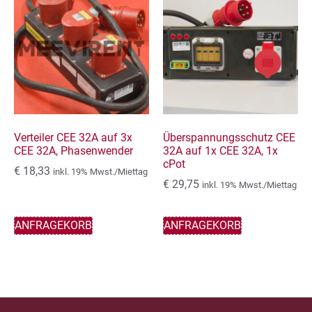
Verteiler CEE 32A auf 3x
Überspannungsschutz CEE
CEE 32A, Phasenwender
32A auf 1x CEE 32A, 1x
cPot
€
18,33
inkl. 19% Mwst./Miettag
€
29,75
inkl. 19% Mwst./Miettag
ANFRAGEKORB
ANFRAGEKORB