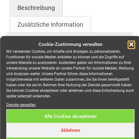
Beschreibung
Zusätzliche Information
Beschreibung
Cookie-Zustimmung verwalten
Wir verwenden Cookies, um Inhalte und Anzeigen zu personalisieren,
Funktionen für soziale Medien anbieten zu können und die Zugriffe auf
Verteiler CEE 32A auf 4x
unsere Website zu analysieren. Außerdem geben wir Informationen zu Ihrer
Verwendung unserer Website an unsere Partner für soziale Medien, Werbung
CEE 32A mieten
und Analysen weiter. Unsere Partner führen diese Informationen
möglicherweise mit weiteren Daten zusammen, die Sie ihnen bereitgestellt
haben oder die sie im Rahmen Ihrer Nutzung der Dienste gesammelt haben.
Robuster Event-Stromverteiler für Messe, Event,
Sie können Cookies akzeptieren oder ablehnen und diese Entscheidung auch
später jederzeit widerrufen.
Open-Air, Veranstaltungen jeglicher Art.
Dienste verwalten
Eingang:
Alle Cookies akzeptieren
CEE 32A 5-pol
Ablehnen
Ausgang: