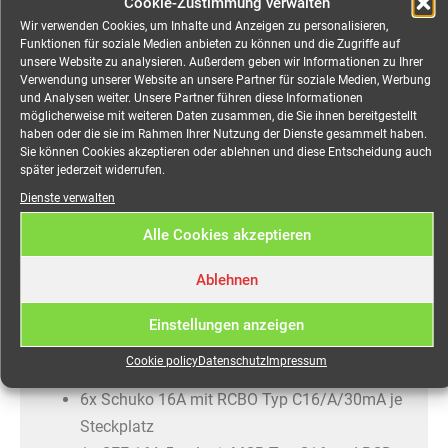
Cookie-Zustimmung verwalten
Wir verwenden Cookies, um Inhalte und Anzeigen zu personalisieren,
Verteiler CEE 63A auf 1x
Funktionen für soziale Medien anbieten zu können und die Zugriffe auf
unsere Website zu analysieren. Außerdem geben wir Informationen zu Ihrer
CEE 63A, 2x CEE 32A, 1x
Verwendung unserer Website an unsere Partner für soziale Medien, Werbung
und Analysen weiter. Unsere Partner führen diese Informationen
CEE 16A, 6x Schuko, 1x PE-
möglicherweise mit weiteren Daten zusammen, die Sie ihnen bereitgestellt
haben oder die sie im Rahmen Ihrer Nutzung der Dienste gesammelt haben.
Dinse mieten
Sie können Cookies akzeptieren oder ablehnen und diese Entscheidung auch
später jederzeit widerrufen.
Robuster Event-Stromverteiler für Messe, Event,
Dienste verwalten
Open-Air, Veranstaltungen jeglicher Art.
Alle Cookies akzeptieren
Eingang:
Ablehnen
CEE 63A 5-pol
Einstellungen anzeigen
Phasenkontrollleuchten
Ausgänge:
Cookie policy
Datenschutz
Impressum
6x Schuko 16A mit RCBO Typ C16/A/30mA je
Steckplatz