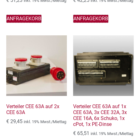
€
51,23
€
42,25
inkl. 19% Mwst./Miettag
inkl. 19% Mwst./Miettag
ANFRAGEKORB
ANFRAGEKORB
Verteiler CEE 63A auf 2x
Verteiler CEE 63A auf 1x
CEE 63A
CEE 63A, 3x CEE 32A, 3x
CEE 16A, 6x Schuko, 1x
€
29,45
inkl. 19% Mwst./Miettag
cPot, 1x PE-Dinse
€
65,51
inkl. 19% Mwst./Miettag