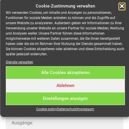
Beschreibung
Cookie-Zustimmung verwalten
Wir verwenden Cookies, um Inhalte und Anzeigen zu personalisieren,
Funktionen für soziale Medien anbieten zu können und die Zugriffe auf
Verteiler CEE 63A auf 1x
unsere Website zu analysieren. Außerdem geben wir Informationen zu Ihrer
Verwendung unserer Website an unsere Partner für soziale Medien, Werbung
CEE 63A, 3x CEE 32A, 3x
und Analysen weiter. Unsere Partner führen diese Informationen
möglicherweise mit weiteren Daten zusammen, die Sie ihnen bereitgestellt
CEE 16A, 6x Schuko, 1x
haben oder die sie im Rahmen Ihrer Nutzung der Dienste gesammelt haben.
Sie können Cookies akzeptieren oder ablehnen und diese Entscheidung auch
cPot, 1x PE-Dinse mieten
später jederzeit widerrufen.
Dienste verwalten
Robuster Event-Stromverteiler für Messe, Event,
Alle Cookies akzeptieren
Open-Air, Veranstaltungen jeglicher Art.
Ablehnen
Eingang:
Einstellungen anzeigen
CEE 63A 5-pol
Hauptschalter
Cookie policy
Datenschutz
Impressum
Phasenkontrollleuchten
Ausgänge: