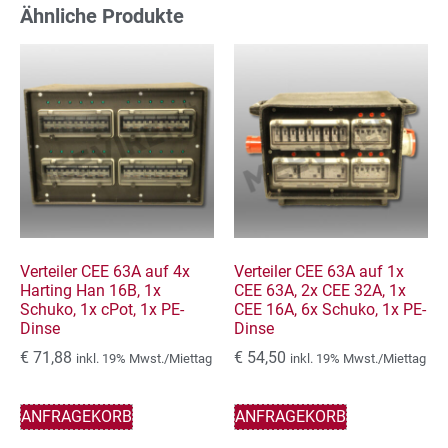
Ähnliche Produkte
Verteiler CEE 63A auf 4x
Verteiler CEE 63A auf 1x
Harting Han 16B, 1x
CEE 63A, 2x CEE 32A, 1x
Schuko, 1x cPot, 1x PE-
CEE 16A, 6x Schuko, 1x PE-
Dinse
Dinse
€
71,88
€
54,50
inkl. 19% Mwst./Miettag
inkl. 19% Mwst./Miettag
ANFRAGEKORB
ANFRAGEKORB