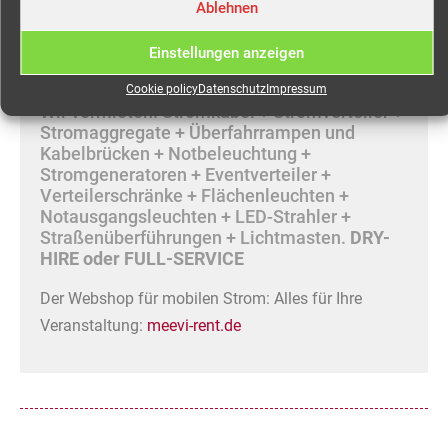
Steckplatz und RCD Typ A/30mA je Steckplatz
Ablehnen
Kontrolleuchten
Einstellungen anzeigen
Mieten Sie Ihre mobile Stromversorgung
online bei MEEVI-rent in Stuttgart.
Cookie policy
Datenschutz
Impressum
Wir vermieten: Stromkabel + Stromverteiler +
Stromaggregate + Überfahrrampen und
Kabelbrücken + Notbeleuchtung +
Stromgeneratoren + Eventverteiler +
Verteilerschränke + Flächenleuchten +
Notausgangsleuchten + LED-Strahler +
Straßenüberführungen + Lichtmasten.
DRY-
HIRE oder FULL-SERVICE
Der Webshop für mobilen Strom: Alles für Ihre
Veranstaltung:
meevi-rent.de