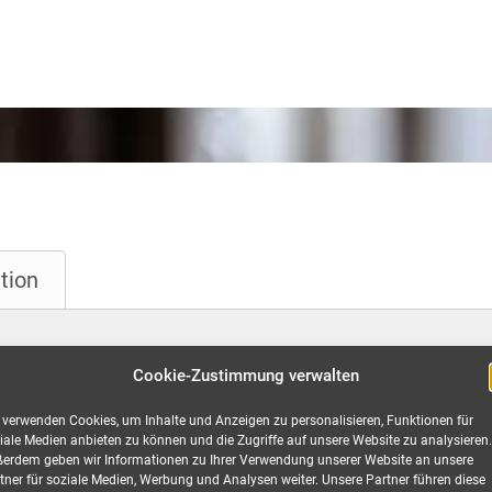
tion
Cookie-Zustimmung verwalten
auf 1x Powerlock 400A, 4x CEE 63
 verwenden Cookies, um Inhalte und Anzeigen zu personalisieren, Funktionen für
iale Medien anbieten zu können und die Zugriffe auf unsere Website zu analysieren.
ko, 1x cPot, 1x PE-Dinse mieten
erdem geben wir Informationen zu Ihrer Verwendung unserer Website an unsere
tner für soziale Medien, Werbung und Analysen weiter. Unsere Partner führen diese