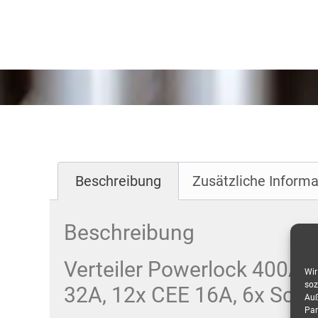
Beschreibung
Zusätzliche Informa
Beschreibung
Verteiler Powerlock 400A 
Wir
soz
32A, 12x CEE 16A, 6x Schu
Auß
Par