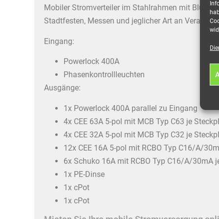
Inf
Mobiler Stromverteiler im Stahlrahmen mit Blue-Whe
hab
Stadtfesten, Messen und jeglicher Art an Veranstal
Coo
wid
Eingang:
Die
Powerlock 400A
Phasenkontrollleuchten
A
Ausgänge:
1x Powerlock 400A parallel zu Eingang
4x CEE 63A 5-pol mit MCB Typ C63 je Steckp
4x CEE 32A 5-pol mit MCB Typ C32 je Steckp
12x CEE 16A 5-pol mit RCBO Typ C16/A/30mA
6x Schuko 16A mit RCBO Typ C16/A/30mA je
1x PE-Dinse
1x cPot
1x cPot