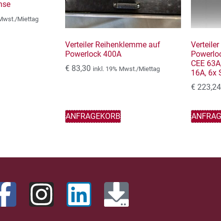
nse
 Mwst./Miettag
Verteiler Reihenklemme auf
Verteile
Powerlock 400A
Powerloc
CEE 63A,
€
83,30
inkl. 19% Mwst./Miettag
16A, 6x 
€
223,24
ANFRAGEKORB
ANFRA