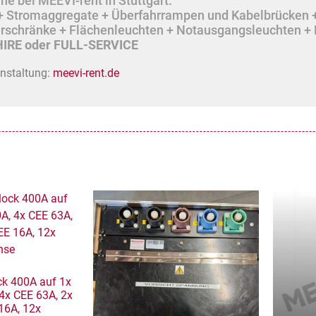
e bei MEEVI-rent in Stuttgart.
r + Stromaggregate + Überfahrrampen und Kabelbrücken 
lerschränke + Flächenleuchten + Notausgangsleuchten + 
IRE oder FULL-SERVICE
anstaltung:
meevi-rent.de
ck 400A auf 1x
4x CEE 63A, 2x
16A, 12x