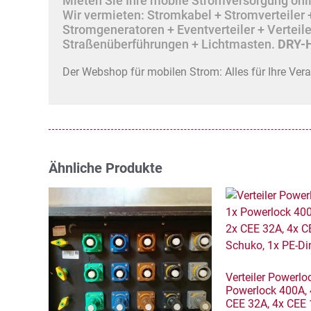
Mieten Sie Ihre mobile Stromversorgung onlin
Wir vermieten: Stromkabel + Stromverteile
Stromgeneratoren + Eventverteiler + Vertei
Straßenüberführungen + Lichtmasten.
DRY-H
Der Webshop für mobilen Strom: Alles für Ihre Ver
Ähnliche Produkte
Verteiler Powerlo
Powerlock 400A, 
CEE 32A, 4x CEE 