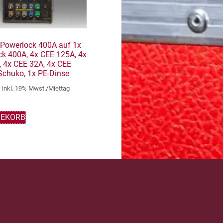
r Powerlock 400A auf 1x
k 400A, 4x CEE 125A, 4x
 4x CEE 32A, 4x CEE
Schuko, 1x PE-Dinse
inkl. 19% Mwst./Miettag
GEKORB