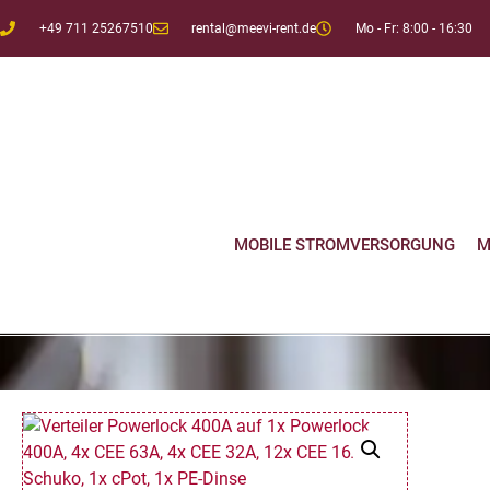
+49 711 25267510
rental@meevi-rent.de
Mo - Fr: 8:00 - 16:30
MOBILE STROMVERSORGUNG
M