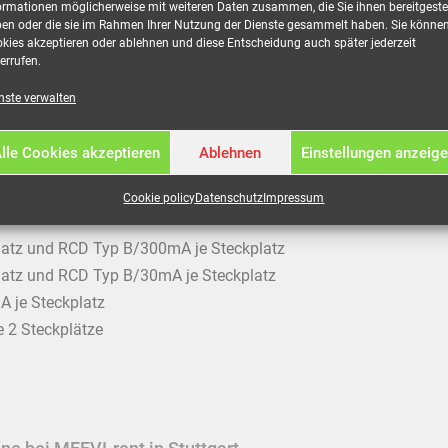
ormationen möglicherweise mit weiteren Daten zusammen, die Sie ihnen bereitgestel
els und Staplerlaschen für den universellen Einsatz bei Konzert
en oder die sie im Rahmen Ihrer Nutzung der Dienste gesammelt haben. Sie könne
tungen.
kies akzeptieren oder ablehnen und diese Entscheidung auch später jederzeit
errufen.
nste verwalten
lle Cookies akzeptieren
Ablehnen
Einstellungen anzeig
Cookie policy
Datenschutz
Impressum
latz und RCD Typ B/300mA je Steckplatz
latz und RCD Typ B/30mA je Steckplatz
 je Steckplatz
 2 Steckplätze