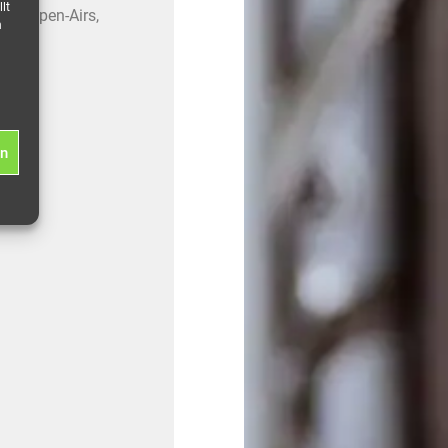
lt
en, Open-Airs,
n
en