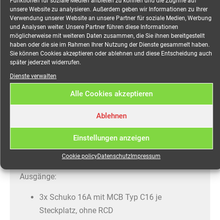
Funktionen für soziale Medien anbieten zu können und die Zugriffe auf
unsere Website zu analysieren. Außerdem geben wir Informationen zu Ihrer
Zeitschaltuhr CEE 32A auf
Verwendung unserer Website an unsere Partner für soziale Medien, Werbung
und Analysen weiter. Unsere Partner führen diese Informationen
1x CEE 32A, 2x CEE 16A, 3x
möglicherweise mit weiteren Daten zusammen, die Sie ihnen bereitgestellt
haben oder die sie im Rahmen Ihrer Nutzung der Dienste gesammelt haben.
Schuko Sammel RCD
Sie können Cookies akzeptieren oder ablehnen und diese Entscheidung auch
später jederzeit widerrufen.
mieten
Dienste verwalten
Alle Cookies akzeptieren
Robuster Event-Stromverteiler für Messe, Event,
Open-Air, Veranstaltungen jeglicher Art.
Ablehnen
Eingang:
Einstellungen anzeigen
CEE 32A 5-pol
Cookie policy
Datenschutz
Impressum
Einstellbare Zeitschaltuhr
Ausgänge:
3x Schuko 16A mit MCB Typ C16 je
Steckplatz, ohne RCD