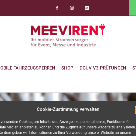
OBILE FAHRZEUGSPERREN
SHOP
DGUV V3 PRÜFUNGEN
S
Cookie-Zustimmung verwalten
 verwenden Cookies, um Inhalte und Anzeigen zu personalisieren, Funktionen für
iale Medien anbieten zu können und die Zugriffe auf unsere Website zu analysieren.
erdem geben wir Informationen zu Ihrer Verwendung unserer Website an unsere