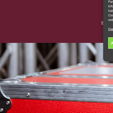
Par
Inf
hab
Coo
wid
Bedie
Die
A