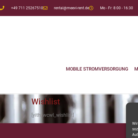
content
+49 711 25267510
rental@meevi-rent.de
Mo - Fr: 8:00 - 16:30
MOBILE STROMVERSORGUNG
M
Wishlist
[yith_wcwl_wishlist]
Wir
soz
Auß