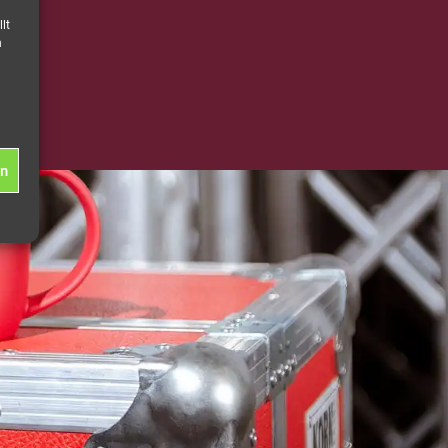
lt
n
en