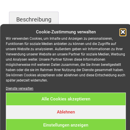
Beschreibung
Cookie-Zustimmung verwalten
Zusätzliche Information
Wir verwenden Cookies, um Inhalte und Anzeigen zu personalisieren,
Funktionen für soziale Medien anbieten zu können und die Zugriffe auf
unsere Website zu analysieren. Außerdem geben wir Informationen zu Ihrer
Beschreibung
Verwendung unserer Website an unsere Partner für soziale Medien, Werbung
und Analysen weiter. Unsere Partner führen diese Informationen
möglicherweise mit weiteren Daten zusammen, die Sie ihnen bereitgestellt
Astera AX2-100 Pixel LED
haben oder die sie im Rahmen Ihrer Nutzung der Dienste gesammelt haben.
Sie können Cookies akzeptieren oder ablehnen und diese Entscheidung auch
Outdoor Bar – 4er SET-
später jederzeit widerrufen.
Dienste verwalten
mieten
Alle Cookies akzeptieren
Astera’s Wireless PixelBar ist eine lineare LED-Leiste
Ablehnen
mit eingebautem Akku. Jede ihrer LEDs kann
individuell adressiert werden und bietet eine
Einstellungen anzeigen
ultrahohe Farbwiedergabe, digitale Farbkalibrierung