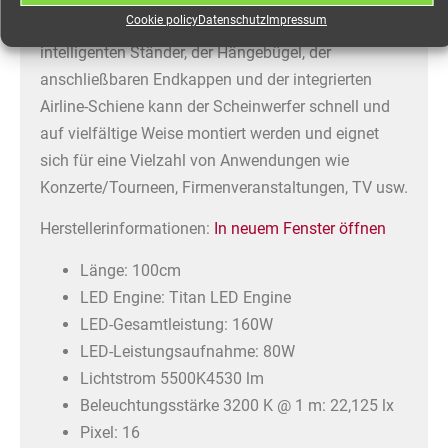
Cookie policy
Datenschutz
Impressum
und einen nativen 21° Lichtstrahl. Dank der
intelligenten Ständer, der Hängebügel, der
anschließbaren Endkappen und der integrierten
Airline-Schiene kann der Scheinwerfer schnell und
auf vielfältige Weise montiert werden und eignet
sich für eine Vielzahl von Anwendungen wie
Konzerte/Tourneen, Firmenveranstaltungen, TV usw.
Herstellerinformationen:
In neuem Fenster öffnen
Länge: 100cm
LED Engine: Titan LED Engine
LED-Gesamtleistung: 160W
LED-Leistungsaufnahme: 80W
Lichtstrom 5500K4530 lm
Beleuchtungsstärke 3200 K @ 1 m: 22,125 lx
Pixel: 16