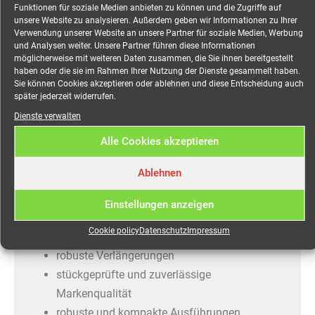
Funktionen für soziale Medien anbieten zu können und die Zugriffe auf
5×2,5mm², 5,0 Meter
unsere Website zu analysieren. Außerdem geben wir Informationen zu Ihrer
Verwendung unserer Website an unsere Partner für soziale Medien, Werbung
mieten
und Analysen weiter. Unsere Partner führen diese Informationen
möglicherweise mit weiteren Daten zusammen, die Sie ihnen bereitgestellt
haben oder die sie im Rahmen Ihrer Nutzung der Dienste gesammelt haben.
Sie können Cookies akzeptieren oder ablehnen und diese Entscheidung auch
später jederzeit widerrufen.
SiRoX Verlängerung, schwarz, 5 m, 1x CEE-Stecker
Dienste verwalten
und Kupplung, H07RN-F 5G2,5, 16 A
Alle Cookies akzeptieren
Ausgezeichnet durch hochwertige Verarbeitung und
besondere Langlebigkeit, überzeugt SiRoX® Kabel
Ablehnen
und Verlängerungen auch für den anspruchsvollen
Einstellungen anzeigen
Gebrauch auf der Baustelle oder bei
Veranstaltungen.
Cookie policy
Datenschutz
Impressum
robuste Verlängerungen
stückgeprüfte und zuverlässige
Markenqualität
robuste und kompakte Ausführungen