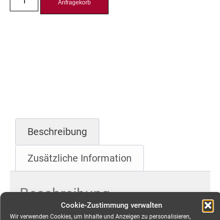
Anfragekorb
Beschreibung
Zusätzliche Information
Beschreibung
Cookie-Zustimmung verwalten
CEE 16A Kabel, 5-pol,
Wir verwenden Cookies, um Inhalte und Anzeigen zu personalisieren,