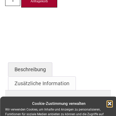
Anfragekorb
Beschreibung
Zusätzliche Information
Beschreibung
Cookie-Zustimmung verwalten
Wir verwenden Cookies, um Inhalte und Anzeigen zu personalisieren,
CEE 32A Kabel, 5-pol,
Funktionen für soziale Medien anbieten zu können und die Zugriffe auf