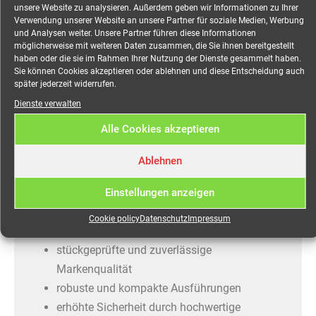
unsere Website zu analysieren. Außerdem geben wir Informationen zu Ihrer
5x6mm², 5,0 Meter mieten
Verwendung unserer Website an unsere Partner für soziale Medien, Werbung
und Analysen weiter. Unsere Partner führen diese Informationen
möglicherweise mit weiteren Daten zusammen, die Sie ihnen bereitgestellt
haben oder die sie im Rahmen Ihrer Nutzung der Dienste gesammelt haben.
Sie können Cookies akzeptieren oder ablehnen und diese Entscheidung auch
SiRoX Verlängerung, schwarz, 5 m, 1x CEE-Stecker
später jederzeit widerrufen.
und Kupplung, H07RN-F 5G6, 32 A
Dienste verwalten
Ausgezeichnet durch hochwertige Verarbeitung und
Alle Cookies akzeptieren
besondere Langlebigkeit, überzeugt SiRoX® Kabel
Ablehnen
und Verlängerungen auch für den anspruchsvollen
Gebrauch auf der Baustelle oder bei
Einstellungen anzeigen
Veranstaltungen.
Cookie policy
Datenschutz
Impressum
robuste Verlängerungen
stückgeprüfte und zuverlässige
Markenqualität
robuste und kompakte Ausführungen
erhöhte Sicherheit durch hochwertige