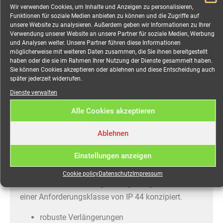
CEE 63A Kabel, 5-pol,
Wir verwenden Cookies, um Inhalte und Anzeigen zu personalisieren,
Funktionen für soziale Medien anbieten zu können und die Zugriffe auf
5x16mm², 15,0 Meter
unsere Website zu analysieren. Außerdem geben wir Informationen zu Ihrer
Verwendung unserer Website an unsere Partner für soziale Medien, Werbung
mieten
und Analysen weiter. Unsere Partner führen diese Informationen
möglicherweise mit weiteren Daten zusammen, die Sie ihnen bereitgestellt
haben oder die sie im Rahmen Ihrer Nutzung der Dienste gesammelt haben.
Sie können Cookies akzeptieren oder ablehnen und diese Entscheidung auch
später jederzeit widerrufen.
SiRoX Verlängerung, schwarz, 15 m, 1x CEE-Stecker
Dienste verwalten
und Kupplung, H07RN-F 5G16, 63 A
Alle Cookies akzeptieren
Ausgezeichnet durch hochwertige Verarbeitung und
besondere Langlebigkeit, überzeugt SiRoX® Kabel
Ablehnen
und Verlängerungen auch für den anspruchsvollen
Einstellungen anzeigen
Gebrauch auf der Baustelle oder bei
Veranstaltungen. Die SIROX® Verlängerungen
Cookie policy
Datenschutz
Impressum
wurden zur Verwendung in Umgebungen bis zu
einer Anforderungsklasse von IP 44 konzipiert.
robuste Verlängerungen