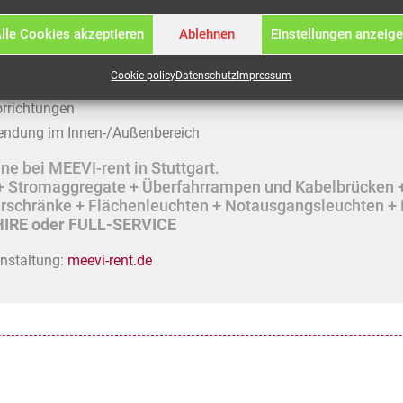
lle Cookies akzeptieren
Ablehnen
Einstellungen anzeig
ät
Cookie policy
Datenschutz
Impressum
orrichtungen
endung im Innen-/Außenbereich
e bei MEEVI-rent in Stuttgart.
r + Stromaggregate + Überfahrrampen und Kabelbrücken 
lerschränke + Flächenleuchten + Notausgangsleuchten + 
IRE oder FULL-SERVICE
anstaltung:
meevi-rent.de