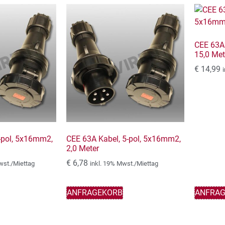
CEE 63A 
15,0 Met
€
14,99
-pol, 5x16mm2,
CEE 63A Kabel, 5-pol, 5x16mm2,
2,0 Meter
€
6,78
wst./Miettag
inkl. 19% Mwst./Miettag
ANFRAGEKORB
ANFRA