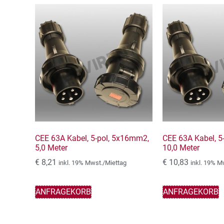
CEE 63A Kabel, 5-pol, 5x16mm2,
CEE 63A Kabel, 5
5,0 Meter
10,0 Meter
€
8,21
€
10,83
inkl. 19% Mwst./Miettag
inkl. 19% M
ANFRAGEKORB
ANFRAGEKORB