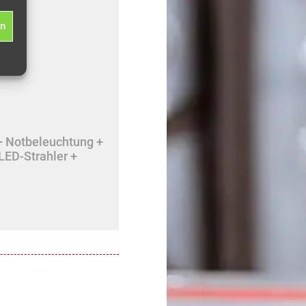
en
+ Notbeleuchtung +
LED-Strahler +