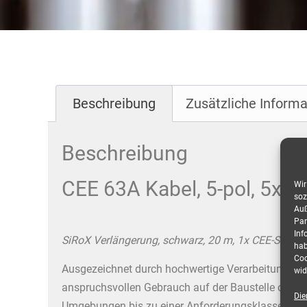
Beschreibung
Zusätzliche Informa
Beschreibung
CEE 63A Kabel, 5-pol, 5x1
Wir
soz
Auß
Par
Inf
SiRoX Verlängerung, schwarz, 20 m, 1x CEE-Steck
hab
Coo
Ausgezeichnet durch hochwertige Verarbeitung un
wid
anspruchsvollen Gebrauch auf der Baustelle oder
Die
Umgebungen bis zu einer Anforderungsklasse von I