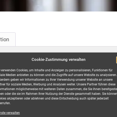
tion
Cookie-Zustimmung verwalten
6mm², 20,0 Meter mieten
 verwenden Cookies, um Inhalte und Anzeigen zu personalisieren, Funktionen für
iale Medien anbieten zu können und die Zugriffe auf unsere Website zu analysieren.
erdem geben wir Informationen zu Ihrer Verwendung unserer Website an unsere
tner für soziale Medien, Werbung und Analysen weiter. Unsere Partner führen diese
ormationen möglicherweise mit weiteren Daten zusammen, die Sie ihnen bereitgestel
er und Kupplung, H07RN-F 5G16, 63 A
en oder die sie im Rahmen Ihrer Nutzung der Dienste gesammelt haben. Sie könne
kies akzeptieren oder ablehnen und diese Entscheidung auch später jederzeit
d besondere Langlebigkeit, überzeugt SiRoX® Kabel und Verlän
errufen.
 bei Veranstaltungen. Die SIROX® Verlängerungen wurden zur V
nste verwalten
P 44 konzipiert.