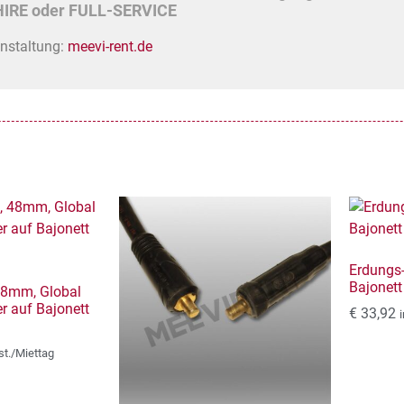
IRE oder FULL-SERVICE
anstaltung:
meevi-rent.de
Erdungs
Bajonett
48mm, Global
er auf Bajonett
€
33,92
st./Miettag