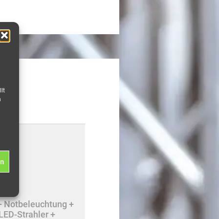
lt
n
en
+ Notbeleuchtung +
LED-Strahler +