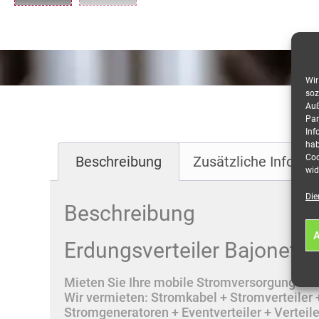
Wir
soz
Auß
Par
Inf
hab
Coo
Beschreibung
Zusätzliche Informa
wid
Die
Beschreibung
A
Erdungsverteiler Bajonett 
Mieten Sie Ihre mobile Stromversorgung onlin
Wir vermieten: Stromkabel + Stromverteile
Stromgeneratoren + Eventverteiler + Vertei