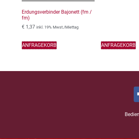
Erdungsverbinder Bajonett (fm /
fm)
€
1,37
inkl. 19% Mwst./Miettag
ANFRAGEKORB
ANFRAGEKORB
Bedie