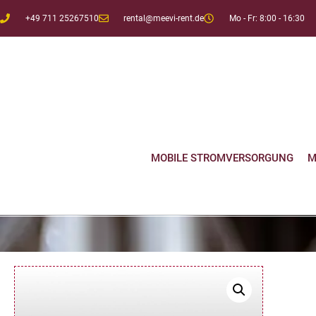
+49 711 25267510
rental@meevi-rent.de
Mo - Fr: 8:00 - 16:30
MOBILE STROMVERSORGUNG
M