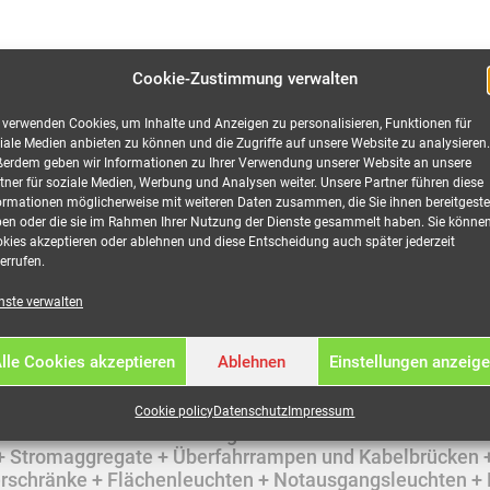
Cookie-Zustimmung verwalten
 verwenden Cookies, um Inhalte und Anzeigen zu personalisieren, Funktionen für
iale Medien anbieten zu können und die Zugriffe auf unsere Website zu analysieren.
erdem geben wir Informationen zu Ihrer Verwendung unserer Website an unsere
tner für soziale Medien, Werbung und Analysen weiter. Unsere Partner führen diese
ormationen möglicherweise mit weiteren Daten zusammen, die Sie ihnen bereitgestel
en oder die sie im Rahmen Ihrer Nutzung der Dienste gesammelt haben. Sie könne
kies akzeptieren oder ablehnen und diese Entscheidung auch später jederzeit
tion
errufen.
nste verwalten
lle Cookies akzeptieren
Ablehnen
Einstellungen anzeig
auf 8-fach Bajonett (fm) mieten
Cookie policy
Datenschutz
Impressum
e bei MEEVI-rent in Stuttgart.
r + Stromaggregate + Überfahrrampen und Kabelbrücken 
lerschränke + Flächenleuchten + Notausgangsleuchten + 