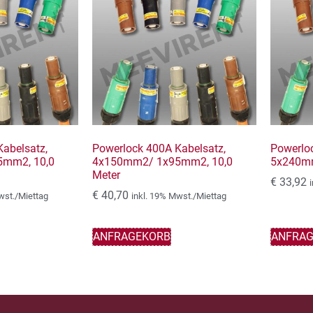
abelsatz,
Powerlock 400A Kabelsatz,
Powerlo
mm2, 10,0
4x150mm2/ 1x95mm2, 10,0
5x240mm
Meter
€
33,92
€
40,70
wst./Miettag
inkl. 19% Mwst./Miettag
ANFRAGEKORB
ANFRA