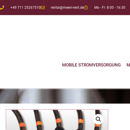
+49 711 25267510
rental@meevi-rent.de
Mo - Fr: 8:00 - 16:30
MOBILE STROMVERSORGUNG
M