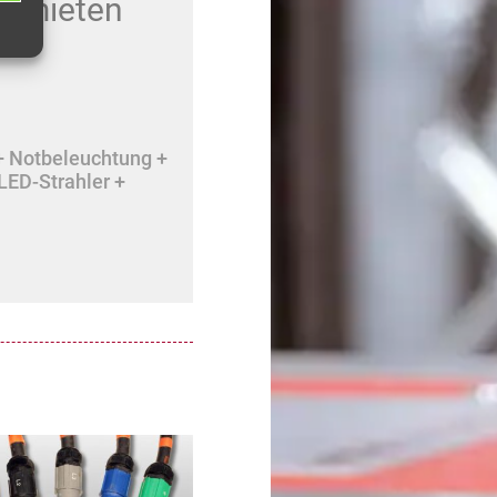
r mieten
+ Notbeleuchtung +
LED-Strahler +