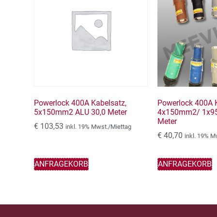
Powerlock 400A Kabelsatz,
Powerlock 400A K
5x150mm2 ALU 30,0 Meter
4x150mm2/ 1x95
Meter
€
103,53
inkl. 19% Mwst./Miettag
€
40,70
inkl. 19% M
ANFRAGEKORB
ANFRAGEKORB