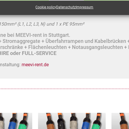
, 4x150mm²/ 1x95mm², 50,0 Mete
Cookie policy
Datenschutz
Impressum
 150mm² (L1, L2, L3, N) und 1 x PE 95mm²
e bei MEEVI-rent in Stuttgart.
r + Stromaggregate + Überfahrrampen und Kabelbrücken 
lerschränke + Flächenleuchten + Notausgangsleuchten + 
IRE oder FULL-SERVICE
anstaltung:
meevi-rent.de