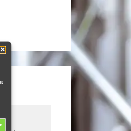
lt
n
en