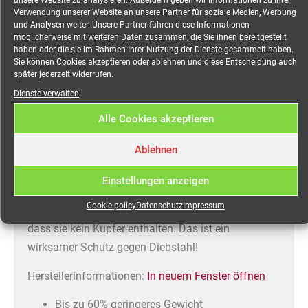
unsere Website zu analysieren. Außerdem geben wir Informationen zu Ihrer
zum Einsatz, die besonders temperatur- und
Verwendung unserer Website an unsere Partner für soziale Medien, Werbung
witterungsbeständig und – je nach Ausführung –
und Analysen weiter. Unsere Partner führen diese Informationen
möglicherweise mit weiteren Daten zusammen, die Sie ihnen bereitgestellt
auch halogenfrei und flammhemmend sind. Den
haben oder die sie im Rahmen Ihrer Nutzung der Dienste gesammelt haben.
Aluminium-typischen Eigenschaften tragen
Sie können Cookies akzeptieren oder ablehnen und diese Entscheidung auch
später jederzeit widerrufen.
zuverlässigen Verbindungstechniken Rechnung.
Dienste verwalten
ALUKAFLEX® steht für eine innovative Produktlinie,
die den professionellen und industriellen Anwendern
Alle Cookies akzeptieren
in vielen Anwendungsbereichen die Arbeit erheblich
Ablehnen
erleichtert und Kosten senkt.
ALUKAFLEX® – Leitungen werden mit einem
Einstellungen anzeigen
fortlaufenden Streifen und entsprechender
Cookie policy
Datenschutz
Impressum
Bedruckung gekennzeichnet und signalisieren so,
dass sie kein Kupfer enthalten. Das ist ein
wirksamer Schutz gegen Diebstahl!
Herstellerinformationen:
In neuem Fenster öffnen
Bis zu 60% geringeres Gewicht