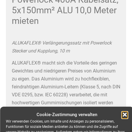
5x150mm² ALU 10,0 Meter
mieten
ALUKAFLEX® Verlängerungssatz mit Powerlock
Stecker und Kupplung, 10 m
ALUKAFLEX® macht sich die Vorteile des geringen
Gewichtes und niedrigeren Preises von Aluminium
zu eigen. Das Aluminium wird zu hochflexiblen,
feindrahtigen Aluminium-Leitern (Klasse 5, nach DIN
VDE 0295, bzw. IEC 60228) verarbeitet, die mit
hochwertigen Gummimischungen isoliert werden
und eine Leitertemperatur von 90°C erlauben. Als
Cookie-Zustimmung verwalten
Mantelwerkstoffe kommen spezielle, mechanisch
Wir verwenden Cookies, um Inhalte und Anzeigen zu personalisieren,
hoch beanspruchbare Gummi- oder PUR-Materialien
Funktionen für soziale Medien anbieten zu können und die Zugriffe auf