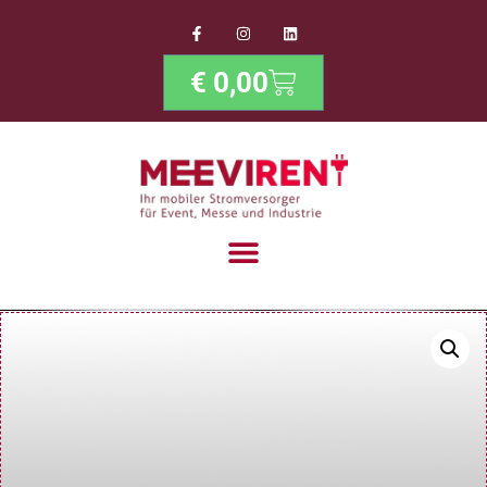
€
0,00