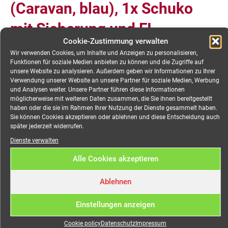
(Caravan, blau), 1x Schuko
mit Sicherung und FI
Cookie-Zustimmung verwalten
Wir verwenden Cookies, um Inhalte und Anzeigen zu personalisieren,
SKU
1001138.00
Kategorie
19" Verteiler CEE 32A
Funktionen für soziale Medien anbieten zu können und die Zugriffe auf
unsere Website zu analysieren. Außerdem geben wir Informationen zu Ihrer
€
24,40
inkl. 19% Mwst./Miettag
Verwendung unserer Website an unsere Partner für soziale Medien, Werbung
und Analysen weiter. Unsere Partner führen diese Informationen
möglicherweise mit weiteren Daten zusammen, die Sie ihnen bereitgestellt
haben oder die sie im Rahmen Ihrer Nutzung der Dienste gesammelt haben.
Anfragekorb
Sie können Cookies akzeptieren oder ablehnen und diese Entscheidung auch
später jederzeit widerrufen.
Dienste verwalten
Alle Cookies akzeptieren
Ablehnen
Einstellungen anzeigen
Cookie policy
Datenschutz
Impressum