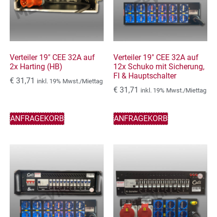
Verteiler 19″ CEE 32A auf
Verteiler 19″ CEE 32A auf
2x Harting (HB)
12x Schuko mit Sicherung,
FI & Hauptschalter
€
31,71
inkl. 19% Mwst./Miettag
€
31,71
inkl. 19% Mwst./Miettag
ANFRAGEKORB
ANFRAGEKORB