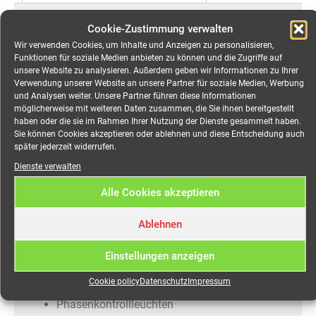
Cookie-Zustimmung verwalten
Beschreibung
Wir verwenden Cookies, um Inhalte und Anzeigen zu personalisieren,
Funktionen für soziale Medien anbieten zu können und die Zugriffe auf
Verteiler CEE 125A auf 1x
unsere Website zu analysieren. Außerdem geben wir Informationen zu Ihrer
Verwendung unserer Website an unsere Partner für soziale Medien, Werbung
CEE 125A, 1x CEE 63A, 2x
und Analysen weiter. Unsere Partner führen diese Informationen
möglicherweise mit weiteren Daten zusammen, die Sie ihnen bereitgestellt
CEE 32A, 2x CEE 16A, 6x
haben oder die sie im Rahmen Ihrer Nutzung der Dienste gesammelt haben.
Sie können Cookies akzeptieren oder ablehnen und diese Entscheidung auch
Schuko, 1x PE-Dinse
später jederzeit widerrufen.
mieten
Dienste verwalten
Alle Cookies akzeptieren
Robuster Event-Stromverteiler für Messe, Event,
Ablehnen
Open-Air, Veranstaltungen jeglicher Art.
Eingang:
Einstellungen anzeigen
Cookie policy
Datenschutz
Impressum
CEE 125A 5-pol
Phasenkontrollleuchten