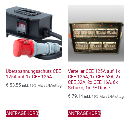
Überspannungsschutz CEE
Verteiler CEE 125A auf 1x
125A auf 1x CEE 125A
CEE 125A, 1x CEE 63A, 2x
CEE 32A, 2x CEE 16A, 6x
€
53,55
inkl. 19% Mwst./Miettag
Schuko, 1x PE-Dinse
€
79,14
inkl. 19% Mwst./Miettag
ANFRAGEKORB
ANFRAGEKORB