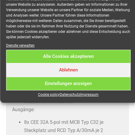
unsere Website zu analysieren. Außerdem geben wir Informationen zu Ihrer
Beschreibung
Verwendung unserer Website an unsere Partner für soziale Medien, Werbung
und Analysen weiter. Unsere Partner führen diese Informationen
möglicherweise mit weiteren Daten zusammen, die Sie ihnen bereitgestellt
Verteiler CEE 125A auf 1x
haben oder die sie im Rahmen Ihrer Nutzung der Dienste gesammelt haben.
Sie können Cookies akzeptieren oder ablehnen und diese Entscheidung auch
CEE 125A, 8x CEE 32A, 1x
später jederzeit widerrufen.
PE-Dinse mieten
Dienste verwalten
Alle Cookies akzeptieren
Robuster Event-Stromverteiler für Messe, Event,
Open-Air, Veranstaltungen jeglicher Art.
Ablehnen
Eingang:
Einstellungen anzeigen
CEE 125A 5-pol
Cookie policy
Datenschutz
Impressum
Phasenkontrollleuchten
Ausgänge:
8x CEE 32A 5-pol mit MCB Typ C32 je
Steckplatz und RCD Typ A/30mA je 2