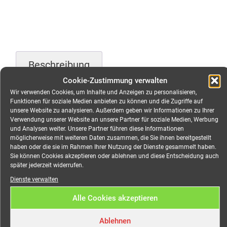
Beschreibung
Cookie-Zustimmung verwalten
Zusätzliche Information
Wir verwenden Cookies, um Inhalte und Anzeigen zu personalisieren,
Funktionen für soziale Medien anbieten zu können und die Zugriffe auf
unsere Website zu analysieren. Außerdem geben wir Informationen zu Ihrer
Verwendung unserer Website an unsere Partner für soziale Medien, Werbung
Beschreibung
und Analysen weiter. Unsere Partner führen diese Informationen
möglicherweise mit weiteren Daten zusammen, die Sie ihnen bereitgestellt
haben oder die sie im Rahmen Ihrer Nutzung der Dienste gesammelt haben.
Verteiler CEE 16A auf 1x
Sie können Cookies akzeptieren oder ablehnen und diese Entscheidung auch
später jederzeit widerrufen.
CEE 16A, 3x Schuko mieten
Dienste verwalten
Robuster Stromverteiler für Messe, Event, Open-Air,
Alle Cookies akzeptieren
Baustelle, …
Ablehnen